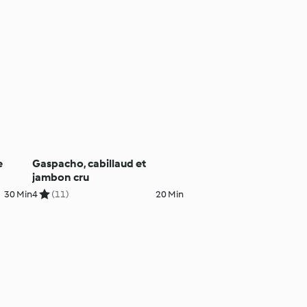
e
Gaspacho, cabillaud et
jambon cru
30 Min
4
(11)
20 Min