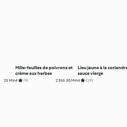
Mille-feuilles de poivrons et
Lieu jaune à la coriandr
crème aux herbes
sauce vierge
25 Min
4
(9)
2 Std. 30 Min
4
(19)