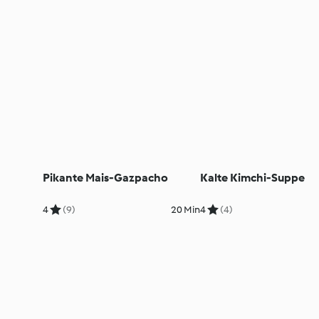
Pikante Mais-Gazpacho
Kalte Kimchi-Suppe
4
(9)
20 Min
4
(4)