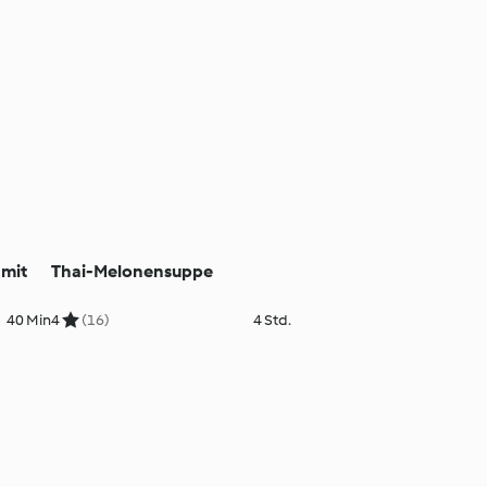
 mit
Thai-Melonensuppe
40 Min
4
(16)
4 Std.