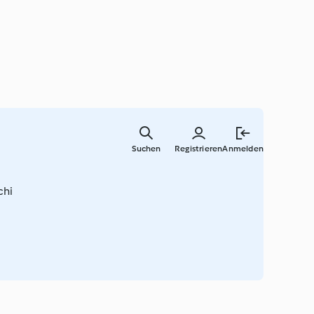
Springe
zum
Suchen
Registrieren
Anmelden
Hauptinha
chi