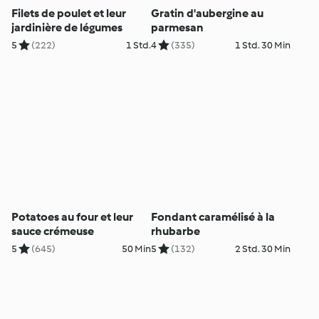
Filets de poulet et leur
Gratin d'aubergine au
jardinière de légumes
parmesan
5
(222)
1 Std.
4
(335)
1 Std. 30 Min
Potatoes au four et leur
Fondant caramélisé à la
sauce crémeuse
rhubarbe
5
(645)
50 Min
5
(132)
2 Std. 30 Min