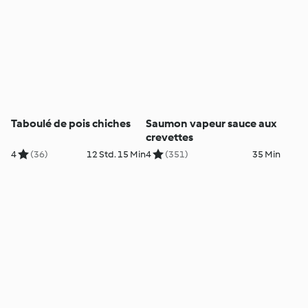
Taboulé de pois chiches
Saumon vapeur sauce aux
crevettes
4
(36)
12 Std. 15 Min
4
(351)
35 Min