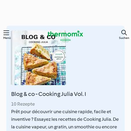
Springe
Menü
Suchen
zum
Hauptinhalt
Blog & co - Cooking Julia Vol. I
10 Rezepte
Prêt pour découvrir une cuisine rapide, facile et
inventive ? Essayez les recettes de Cooking Julia. De
la cuisine vapeur, un gratin, un smoothie ou encore