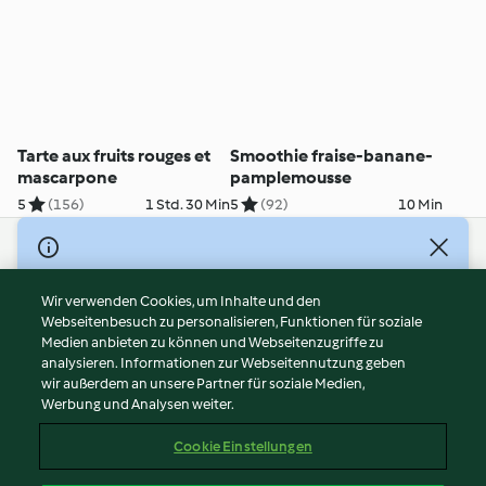
Tarte aux fruits rouges et
Smoothie fraise-banane-
mascarpone
pamplemousse
5
(156)
1 Std. 30 Min
5
(92)
10 Min
© Copyright 2026
Nutzungsbedingungen
Wir verwenden Cookies, um Inhalte und den
Webseitenbesuch zu personalisieren, Funktionen für soziale
Datenschutzrichtlinien
Medien anbieten zu können und Webseitenzugriffe zu
Disclaimer
analysieren. Informationen zur Webseitennutzung geben
Impressum
wir außerdem an unsere Partner für soziale Medien,
Werbung und Analysen weiter.
Cookies
Inhalt melden
Cookie Einstellungen
Abo kündigen