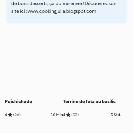
de bons desserts, ça donne envie ! Découvrez son
site ici : www.cookingjulia.blogspot.com
Poichichade
Terrine de feta au basilic
4
(26)
10 Min
4
(33)
3 Std.