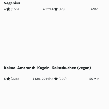
Veganisu
4
(163)
6 Std.
4
(46)
4 Std.
Kakao-Amaranth-Kugeln
Kokoskuchen (vegan)
5
(226)
1 Std. 20 Min
4
(220)
50 Min