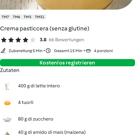
TM7
TM6
TM5
TM31
Crema pasticcera (senza glutine)
3.8
66 Bewertungen
Zubereitung 5 Min
Gesamt 15 Min
4 porzioni
Kostenlos registrieren
Zutaten
400 g di latte intero
4 tuorli
80 g di zucchero
40 g di amido di mais (maizena)