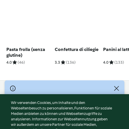
Pasta frolla (senza
Confettura di ciliegie
Panini al lat
glutine)
4.0
(46)
3.3
(136)
4.0
(133)
© Copyright 2026
Nutzungsbedingungen
Wir verwenden Cookies, um Inhalte und den
Webseitenbesuch zu personalisieren, Funktionen für soziale
Datenschutzrichtlinien
Medien anbieten zu können und Webseitenzugriffe zu
Disclaimer
analysieren. Informationen zur Webseitennutzung geben
Impressum
wir außerdem an unsere Partner für soziale Medien,