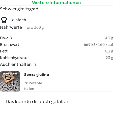
Weitere Informationen
Schwierigkeitsgrad
einfach
Nährwerte
pro 100 g
Eiweiß
4.3 g
Brennwert
669 kJ / 160 kcal
Fett
6.3 g
Kohlenhydrate
23 g
Auch enthalten in
Senza glutine
70 Rezepte
Italien
Das könnte dir auch gefallen