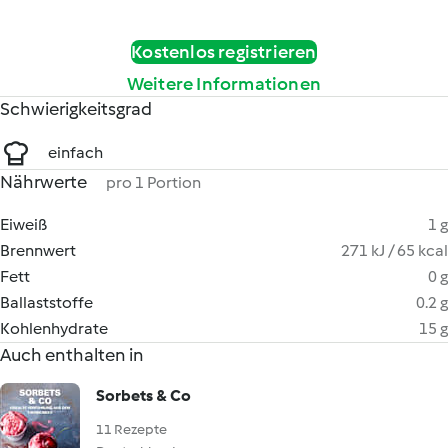
Kostenlos registrieren
Weitere Informationen
Schwierigkeitsgrad
einfach
Nährwerte
pro 1 Portion
Eiweiß
1 g
Brennwert
271 kJ / 65 kcal
Fett
0 g
Ballaststoffe
0.2 g
Kohlenhydrate
15 g
Auch enthalten in
Sorbets & Co
11 Rezepte