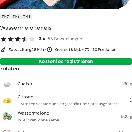
TM7
TM6
TM5
Wassermeloneneis
3.6
53 Bewertungen
Zubereitung 15 Min
Gesamt 8 Std.
10 Portionen
Kostenlos registrieren
Zutaten
Zucker
80 g
Zitrone
1
1 Streifen Schale dünn abgeschält und Saft ausgepresst
Wassermelone
800 g
in Stücken, ohne Kerne