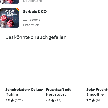
Deutschland
Sorbets & CO.
11 Rezepte
Österreich
Das könnte dir auch gefallen
Schokoladen-Kokos-
Fruchtsaft mit
Soja-Frucht
Muffins
Herbstobst
Smoothie
4.3
(272)
4.6
(54)
3.7
(9)