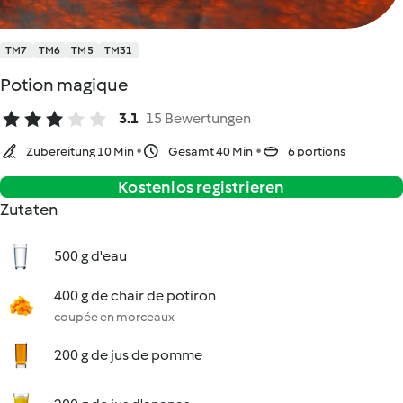
TM7
TM6
TM5
TM31
Potion magique
3.1
15 Bewertungen
Zubereitung 10 Min
Gesamt 40 Min
6 portions
Kostenlos registrieren
Zutaten
500 g d'eau
400 g de chair de potiron
coupée en morceaux
200 g de jus de pomme