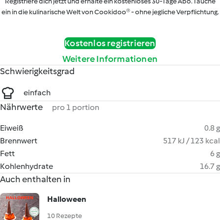
Registriere dich jetzt und erhalte ein kostenloses 30-Tage Abo. Tauche
ein in die kulinarische Welt von Cookidoo® - ohne jegliche Verpflichtung.
Kostenlos registrieren
Weitere Informationen
Schwierigkeitsgrad
einfach
Nährwerte
pro 1 portion
Eiweiß
0.8 g
Brennwert
517 kJ / 123 kcal
Fett
6 g
Kohlenhydrate
16.7 g
Auch enthalten in
Halloween
10 Rezepte