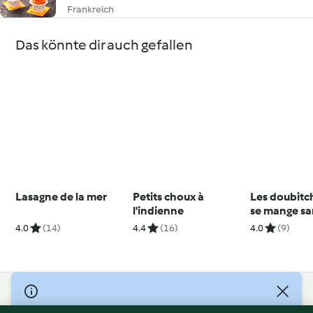
Frankreich
Das könnte dir auch gefallen
Lasagne de la mer
Petits choux à
Les doubitch
l'indienne
se mange san
4.0
(14)
4.4
(16)
4.0
(9)
© Copyright 2026