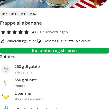
TM7
TM6
TM5
TM31
Frappè alla banana
4.8
19 Bewertungen
Zubereitung 5 Min
Gesamt 10 Min
6 bicchieri
Kostenlos registrieren
Zutaten
250 g di gelato
alla banana
350 g di latte
freddo
1 banana
sbucciata e a pezzi