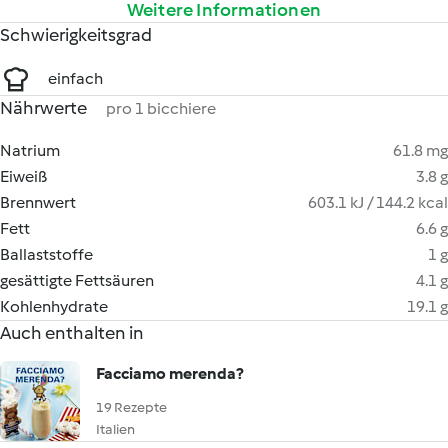
Weitere Informationen
Schwierigkeitsgrad
einfach
Nährwerte
pro 1 bicchiere
Natrium
61.8 mg
Eiweiß
3.8 g
Brennwert
603.1 kJ / 144.2 kcal
Fett
6.6 g
Ballaststoffe
1 g
gesättigte Fettsäuren
4.1 g
Kohlenhydrate
19.1 g
Auch enthalten in
Facciamo merenda?
19 Rezepte
Italien