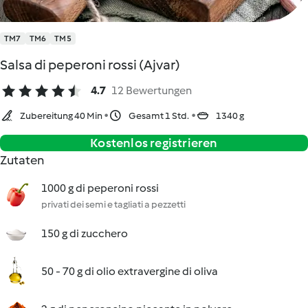
TM7
TM6
TM5
Salsa di peperoni rossi (Ajvar)
4.7
12 Bewertungen
Zubereitung 40 Min
Gesamt 1 Std.
1340 g
Kostenlos registrieren
Zutaten
1000 g di peperoni rossi
privati dei semi e tagliati a pezzetti
150 g di zucchero
50 - 70 g di olio extravergine di oliva