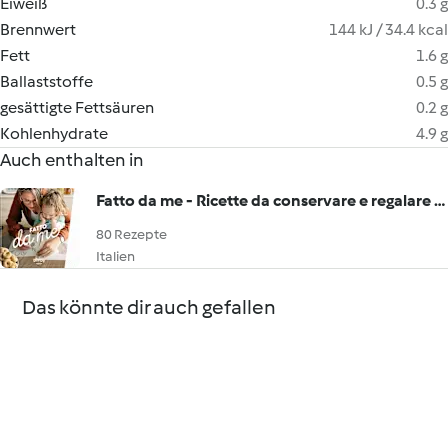
Eiweiß
0.3 g
Brennwert
144 kJ / 34.4 kcal
Fett
1.6 g
Ballaststoffe
0.5 g
gesättigte Fettsäuren
0.2 g
Kohlenhydrate
4.9 g
Auch enthalten in
Fatto da me - Ricette da conservare e regalare con Bimby®
80 Rezepte
Italien
Das könnte dir auch gefallen