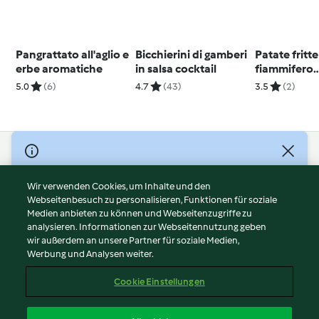
Pangrattato all'aglio e
Bicchierini di gamberi
Patate fritte
erbe aromatiche
in salsa cocktail
fiammifero
(Kartoffelst
5.0
(6)
4.7
(43)
3.5
(2)
© Copyright 2026
Nutzungsbedingungen
Wir verwenden Cookies, um Inhalte und den
Webseitenbesuch zu personalisieren, Funktionen für soziale
Datenschutzrichtlinien
Medien anbieten zu können und Webseitenzugriffe zu
Disclaimer
analysieren. Informationen zur Webseitennutzung geben
Impressum
wir außerdem an unsere Partner für soziale Medien,
Werbung und Analysen weiter.
Cookies
Inhalt melden
Cookie Einstellungen
Abo kündigen
Vertrag widerrufen