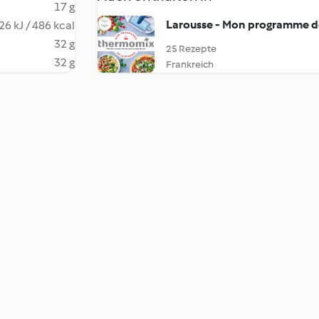
17 g
Larousse - Mon programme de
26 kJ / 486 kcal
32 g
25 Rezepte
32 g
Frankreich