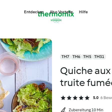
Entdecken
Abo Vorteile
Hilfe
TM7
TM6
TM5
TM31
Quiche aux 
truite fumé
5.0
6 Bew
Zubereitung 10 Min