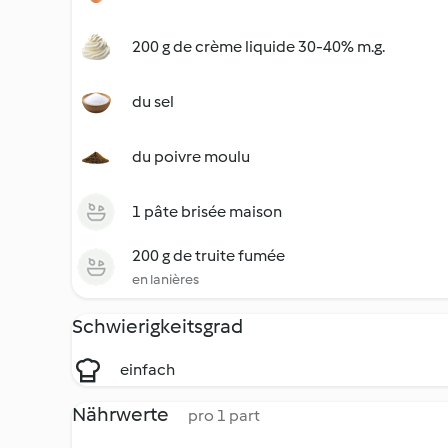
200 g de crème liquide 30-40% m.g.
du sel
du poivre moulu
1 pâte brisée maison
200 g de truite fumée
en lanières
Schwierigkeitsgrad
einfach
Nährwerte
pro 1 part