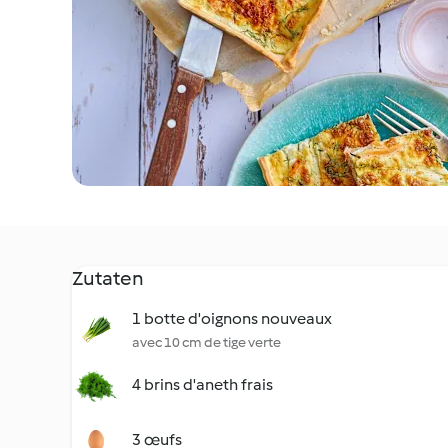
Zutaten
1 botte d'oignons nouveaux
avec 10 cm de tige verte
4 brins d'aneth frais
3 œufs