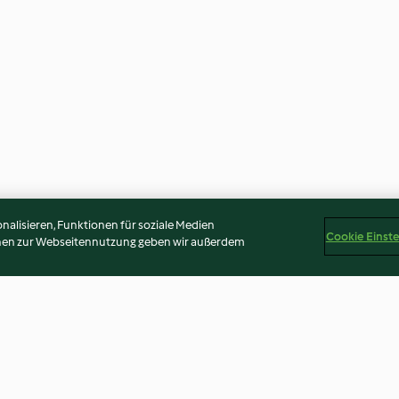
alisieren, Funktionen für soziale Medien
Cookie Einst
onen zur Webseitennutzung geben wir außerdem
rcuma et aux
Bouillon indien à la pâte
Bruschetta mel