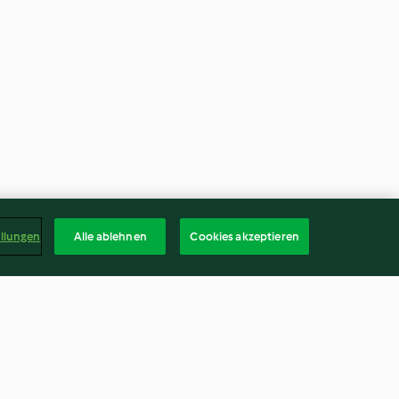
ellungen
Alle ablehnen
Cookies akzeptieren
on-poivron
Patates douces et sauce aux