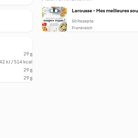
Larousse - Mes meilleures sou
50 Rezepte
Frankreich
29 g
42 kJ / 514 kcal
29 g
29 g