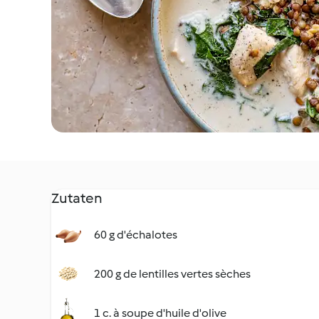
Zutaten
60 g d'échalotes
200 g de lentilles vertes sèches
1 c. à soupe d'huile d'olive