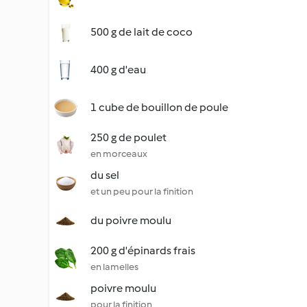
500 g de lait de coco
400 g d'eau
1 cube de bouillon de poule
250 g de poulet
en morceaux
du sel
et un peu pour la finition
du poivre moulu
200 g d'épinards frais
en lamelles
poivre moulu
pour la finition