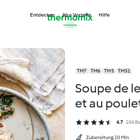
Entdecken
Abo Vorteile
Hilfe
TM7
TM6
TM5
TM31
Soupe de le
et au poule
4.7
104 B
Zubereitung 10 Min