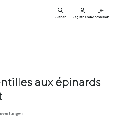
Springe
zum
Suchen
Registrieren
Anmelden
Hauptinha
ntilles aux épinards
t
ewertungen