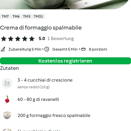
TM7
TM6
TM5
TM31
Crema di formaggio spalmabile
5.0
1 Bewertung
Zubereitung 5 Min
Gesamt 5 Min
8 porzioni
Kostenlos registrieren
Zutaten
3 - 4 cucchiai di crescione
senza radici (10 g)
60 - 80 g di ravanelli
200 g formaggio fresco spalmabile