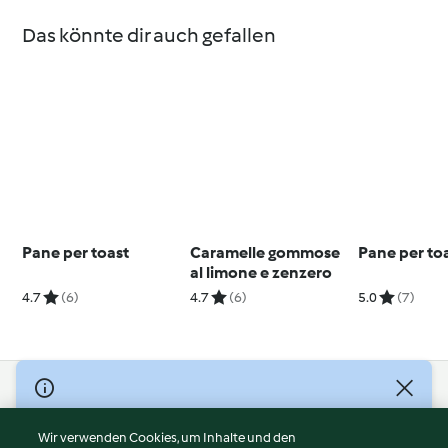
Das könnte dir auch gefallen
Pane per toast
Caramelle gommose
Pane per to
al limone e zenzero
4.7
(6)
4.7
(6)
5.0
(7)
© Copyright 2026
Nutzungsbedingungen
Wir verwenden Cookies, um Inhalte und den