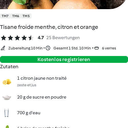
TM7
TM6
TM5
Tisane froide menthe, citron et orange
4.7
25 Bewertungen
Zubereitung 10 Min
Gesamt 1 Std. 10 Min
6 verres
Kostenlos registrieren
Zutaten
1 citron jaune non traité
zeste et jus
20 g de sucre en poudre
700 g d'eau