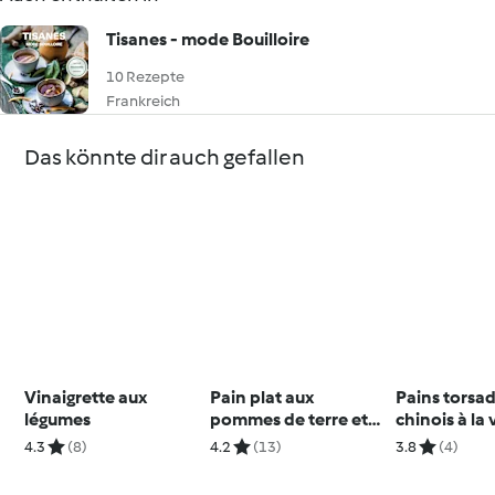
Tisanes - mode Bouilloire
10 Rezepte
Frankreich
Das könnte dir auch gefallen
Vinaigrette aux
Pain plat aux
Pains torsa
légumes
pommes de terre et
chinois à la
au romarin
4.3
(8)
4.2
(13)
3.8
(4)