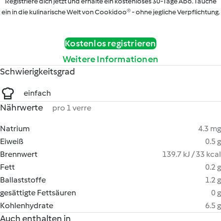
Registriere dich jetzt und erhalte ein kostenloses 30-Tage Abo. Tauche
ein in die kulinarische Welt von Cookidoo® - ohne jegliche Verpflichtung.
Kostenlos registrieren
Weitere Informationen
Schwierigkeitsgrad
einfach
Nährwerte
pro 1 verre
Natrium
4.3 mg
Eiweiß
0.5 g
Brennwert
139.7 kJ / 33 kcal
Fett
0.2 g
Ballaststoffe
1.2 g
gesättigte Fettsäuren
0 g
Kohlenhydrate
6.5 g
Auch enthalten in