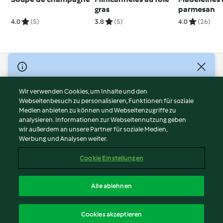
gras
parmesan
4.0
(5)
3.8
(5)
4.0
(26)
© Copyright 2026
Nutzungsbedingungen
Wir verwenden Cookies, um Inhalte und den
Webseitenbesuch zu personalisieren, Funktionen für soziale
Datenschutzrichtlinien
Medien anbieten zu können und Webseitenzugriffe zu
Disclaimer
analysieren. Informationen zur Webseitennutzung geben
Impressum
wir außerdem an unsere Partner für soziale Medien,
Werbung und Analysen weiter.
Cookies
Inhalt melden
Cookie Einstellungen
Abo kündigen
Vertrag widerrufen
Alle ablehnen
Erklärung zur Barrierefreiheit
Deutsch
Cookies akzeptieren