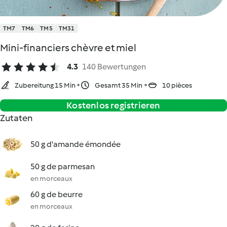
TM7
TM6
TM5
TM31
Mini-financiers chèvre et miel
4.3
140 Bewertungen
Zubereitung 15 Min
Gesamt 35 Min
10 pièces
Kostenlos registrieren
Zutaten
50 g d'amande émondée
50 g de parmesan
en morceaux
60 g de beurre
en morceaux