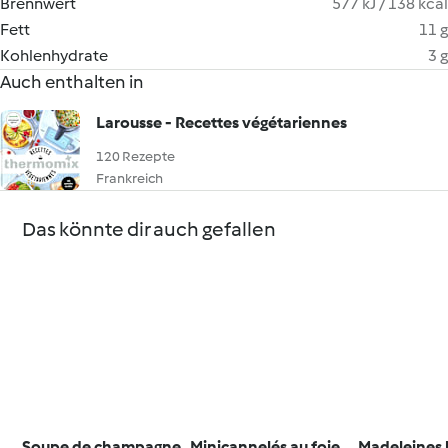
Brennwert
577 kJ / 138 kcal
Fett
11 g
Kohlenhydrate
3 g
Auch enthalten in
Larousse - Recettes végétariennes
120 Rezepte
Frankreich
Das könnte dir auch gefallen
Soupe de champagne
Minicannelés au foie
Madeleines b