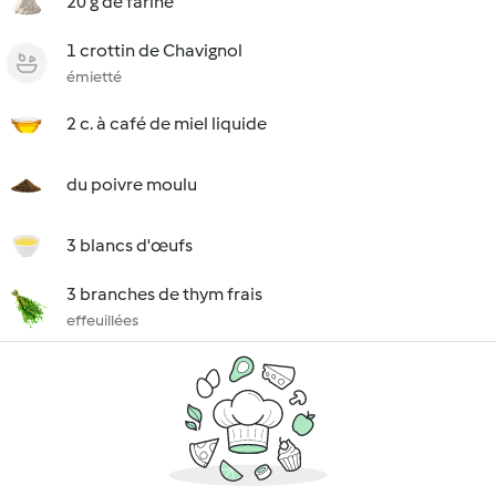
20 g de farine
1 crottin de Chavignol
émietté
2 c. à café de miel liquide
du poivre moulu
3 blancs d'œufs
3 branches de thym frais
effeuillées