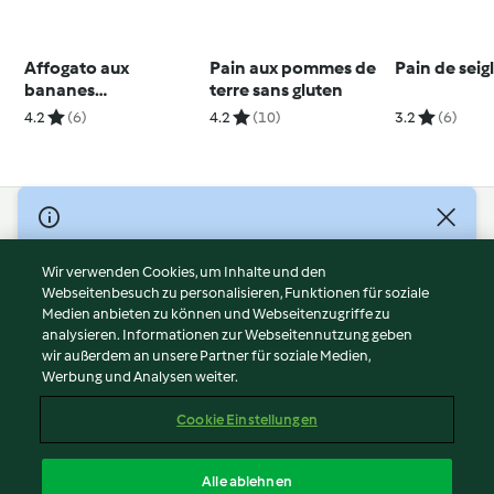
Affogato aux
Pain aux pommes de
Pain de seig
bananes
terre sans gluten
caramélisées
4.2
(6)
4.2
(10)
3.2
(6)
© Copyright 2026
Nutzungsbedingungen
Wir verwenden Cookies, um Inhalte und den
Webseitenbesuch zu personalisieren, Funktionen für soziale
Datenschutzrichtlinien
Medien anbieten zu können und Webseitenzugriffe zu
Disclaimer
analysieren. Informationen zur Webseitennutzung geben
Impressum
wir außerdem an unsere Partner für soziale Medien,
Werbung und Analysen weiter.
Cookies
Inhalt melden
Cookie Einstellungen
Abo kündigen
Vertrag widerrufen
Alle ablehnen