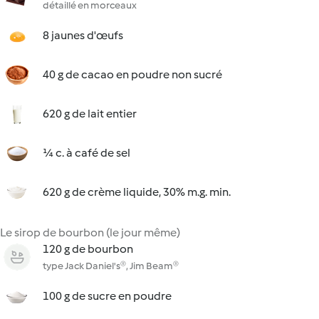
détaillé en morceaux
8 jaunes d'œufs
40 g de cacao en poudre non sucré
620 g de lait entier
¼ c. à café de sel
620 g de crème liquide, 30% m.g. min.
Le sirop de bourbon (le jour même)
120 g de bourbon
type Jack Daniel's®, Jim Beam®
100 g de sucre en poudre