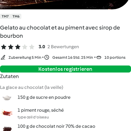
TM7
TM6
Gelato au chocolat et au piment avec sirop de
bourbon
3.0
2 Bewertungen
Zubereitung 5 Min
Gesamt 16 Std. 25 Min
10 portions
Kostenlos registrieren
Zutaten
La glace au chocolat (la veille)
150 g de sucre en poudre
1 piment rouge, séché
type œil d'oiseau
100 g de chocolat noir 70% de cacao