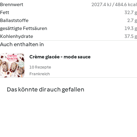
Brennwert
2027.4 kJ / 484.6 kcal
Fett
32.7 g
Ballaststoffe
2.7 g
gesättigte Fettsäuren
19.3 g
Kohlenhydrate
37.5 g
Auch enthalten in
Crème glacée - mode sauce
10 Rezepte
Frankreich
Das könnte dir auch gefallen