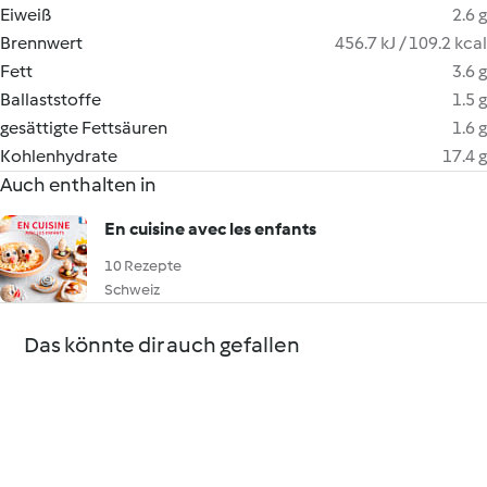
Eiweiß
2.6 g
Brennwert
456.7 kJ / 109.2 kcal
Fett
3.6 g
Ballaststoffe
1.5 g
gesättigte Fettsäuren
1.6 g
Kohlenhydrate
17.4 g
Auch enthalten in
En cuisine avec les enfants
10 Rezepte
Schweiz
Das könnte dir auch gefallen