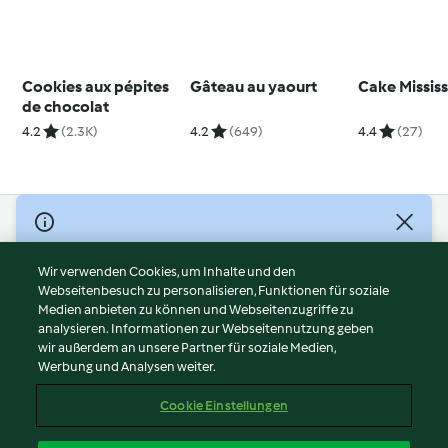
Cookies aux pépites
Gâteau au yaourt
Cake Mississ
de chocolat
4.2
(2.3K)
4.2
(649)
4.4
(27)
© Copyright 2026
Nutzungsbedingungen
Wir verwenden Cookies, um Inhalte und den
Webseitenbesuch zu personalisieren, Funktionen für soziale
Datenschutzrichtlinien
Medien anbieten zu können und Webseitenzugriffe zu
Disclaimer
analysieren. Informationen zur Webseitennutzung geben
Impressum
wir außerdem an unsere Partner für soziale Medien,
Werbung und Analysen weiter.
Cookies
Inhalt melden
Cookie Einstellungen
Abo kündigen