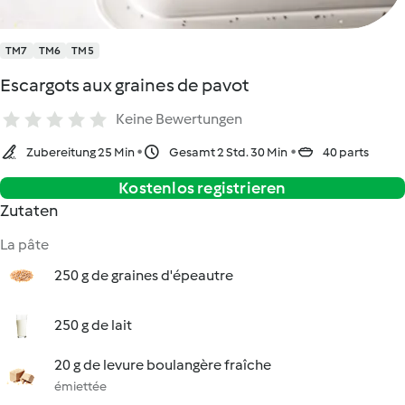
TM7
TM6
TM5
Escargots aux graines de pavot
Keine Bewertungen
Zubereitung 25 Min
Gesamt 2 Std. 30 Min
40 parts
Kostenlos registrieren
Zutaten
La pâte
250 g de graines d'épeautre
250 g de lait
20 g de levure boulangère fraîche
émiettée