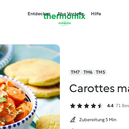
Entdecken
Abo Vorteile
Hilfe
TM7
TM6
TM5
Carottes m
4.4
71 Be
Zubereitung 5 Min