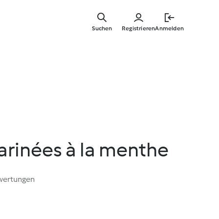
Springe
zum
Suchen
Registrieren
Anmelden
Hauptinha
arinées à la menthe
wertungen