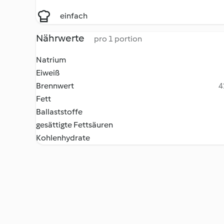
einfach
Nährwerte
pro 1 portion
Natrium
Eiweiß
Brennwert
4
Fett
Ballaststoffe
gesättigte Fettsäuren
Kohlenhydrate