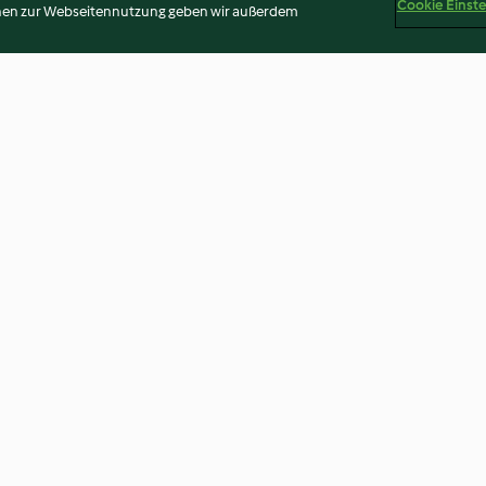
Cookie Einst
onen zur Webseitennutzung geben wir außerdem
 pesto de
Salade de poivrons marinés et
Porridge à la va
petits pains marocains
glacés
4.2
(81)
4.5
(23)
Disclaimer
Impressum
Cookies
Inhalt melden
Abo 