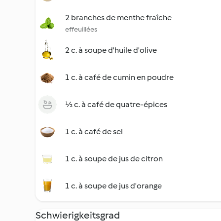
2 branches de menthe fraîche
effeuillées
2 c. à soupe d'huile d'olive
1 c. à café de cumin en poudre
½ c. à café de quatre-épices
1 c. à café de sel
1 c. à soupe de jus de citron
1 c. à soupe de jus d'orange
Schwierigkeitsgrad