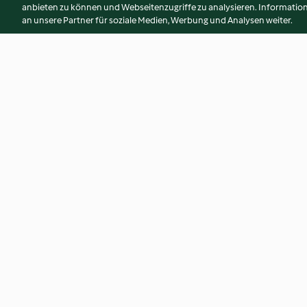
anbieten zu können und Webseitenzugriffe zu analysieren. Informati
an unsere Partner für soziale Medien, Werbung und Analysen weiter.
Soupe de pommes de terre et
Salade de carottes,
champignons séchés
coriandre
4.0
(19)
4.6
(148)
© Copyright 2026
Nutzungsbedingungen
Datenschutzrichtlinien
Erklärung zur Barrierefreiheit