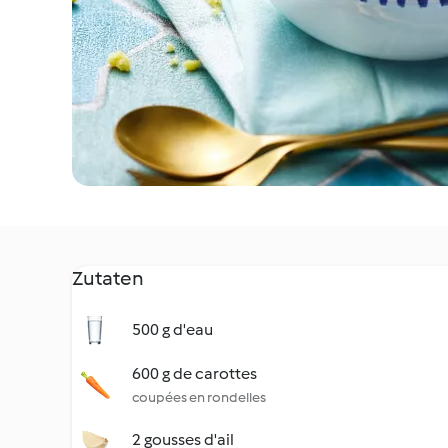
Zutaten
500 g d'eau
600 g de carottes
coupées en rondelles
2 gousses d'ail