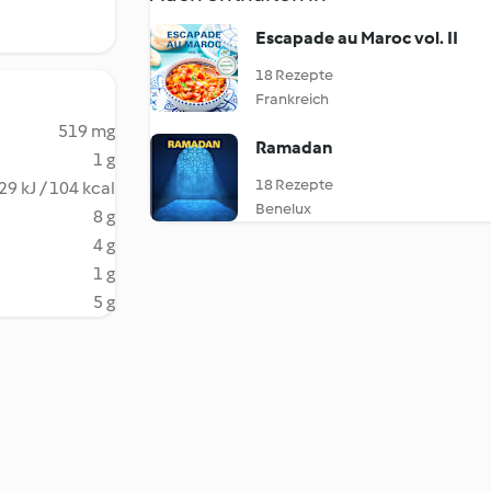
Escapade au Maroc vol. II
18 Rezepte
Frankreich
519 mg
Ramadan
1 g
18 Rezepte
29 kJ / 104 kcal
Benelux
8 g
4 g
1 g
5 g