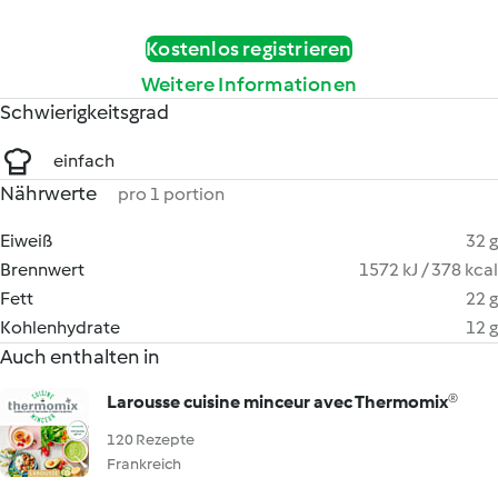
Kostenlos registrieren
Weitere Informationen
Schwierigkeitsgrad
einfach
Nährwerte
pro 1 portion
Eiweiß
32 g
Brennwert
1572 kJ / 378 kcal
Fett
22 g
Kohlenhydrate
12 g
Auch enthalten in
Larousse cuisine minceur avec Thermomix®
120 Rezepte
Frankreich