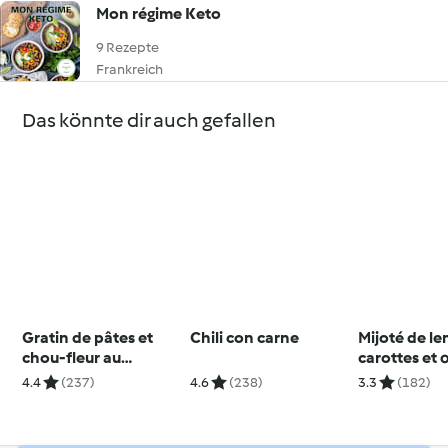
Mon régime Keto
9 Rezepte
Frankreich
Das könnte dir auch gefallen
Gratin de pâtes et
Chili con carne
Mijoté de len
chou-fleur au
carottes et
fromage
mollets
4.4
(237)
4.6
(238)
3.3
(182)