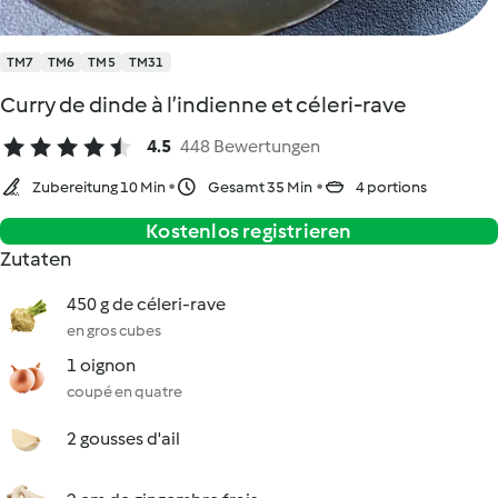
TM7
TM6
TM5
TM31
Curry de dinde à l’indienne et céleri-rave
4.5
448 Bewertungen
Zubereitung 10 Min
Gesamt 35 Min
4 portions
Kostenlos registrieren
Zutaten
450 g de céleri-rave
en gros cubes
1 oignon
coupé en quatre
2 gousses d'ail