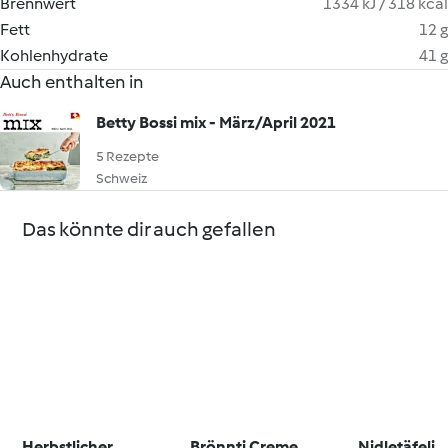
Brennwert
1334 kJ / 318 kcal
Fett
12 g
Kohlenhydrate
41 g
Auch enthalten in
Betty Bossi mix - März/April 2021
5 Rezepte
Schweiz
Das könnte dir auch gefallen
Herbstlicher
Brönnti Creme
Nidletäfeli