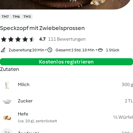
TM7
TM6
TM5
Speckzopf mit Zwiebelsprossen
4.7
111 Bewertungen
Zubereitung 20 Min
Gesamt 2 Std. 10 Min
1 Stück
Kostenlos registrieren
Zutaten
Milch
300 g
Zucker
2 TL
Hefe
½ Würfel
(ca. 20 g), zerbröckelt