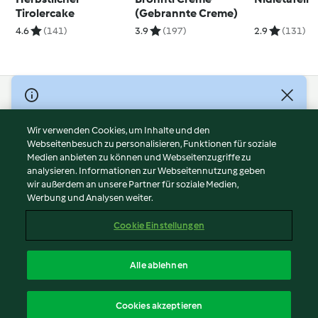
Tirolercake
(Gebrannte Creme)
4.6
(141)
3.9
(197)
2.9
(131)
© Copyright 2026
Nutzungsbedingungen
Wir verwenden Cookies, um Inhalte und den
Webseitenbesuch zu personalisieren, Funktionen für soziale
Datenschutzrichtlinien
Medien anbieten zu können und Webseitenzugriffe zu
Disclaimer
analysieren. Informationen zur Webseitennutzung geben
Impressum
wir außerdem an unsere Partner für soziale Medien,
Werbung und Analysen weiter.
Cookies
Inhalt melden
Cookie Einstellungen
Abo kündigen
Vertrag widerrufen
Alle ablehnen
Erklärung zur Barrierefreiheit
Deutsch
Cookies akzeptieren