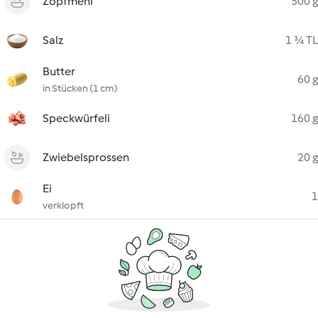
Zopfmehl
500 g
Salz
1 ¾ TL
Butter
60 g
in Stücken (1 cm)
Speckwürfeli
160 g
Zwiebelsprossen
20 g
Ei
1
verklopft