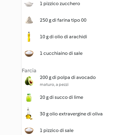
1 pizzico zucchero
250 g di farina tipo 00
10 g di olio di arachidi
1 cucchiaino di sale
Farcia
200 g di polpa di avocado
maturo, a pezzi
20 g di succo di lime
30 g olio extravergine di oliva
1 pizzico di sale