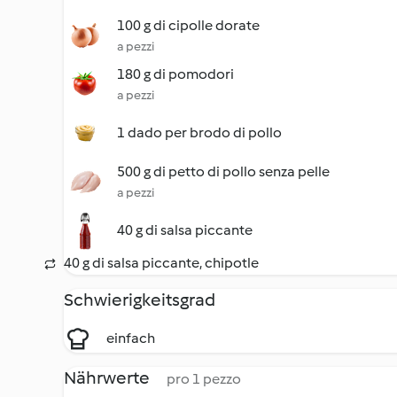
100 g di cipolle dorate
a pezzi
180 g di pomodori
a pezzi
1 dado per brodo di pollo
500 g di petto di pollo senza pelle
a pezzi
40 g di salsa piccante
40 g di salsa piccante, chipotle
Schwierigkeitsgrad
einfach
Nährwerte
pro 1 pezzo