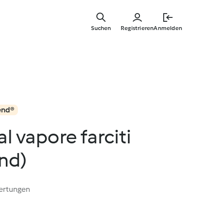
Springe
zum
Suchen
Registrieren
Anmelden
Hauptinha
end®
al vapore farciti
nd)
ertungen