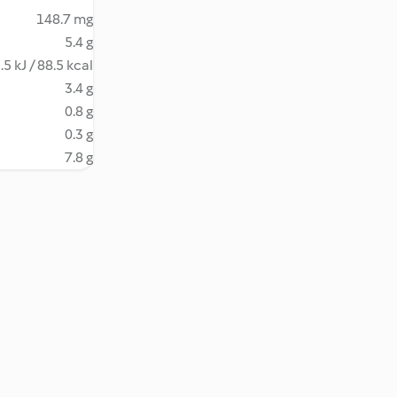
148.7 mg
5.4 g
.5 kJ / 88.5 kcal
3.4 g
0.8 g
0.3 g
7.8 g