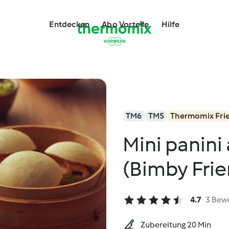
Entdecken
Abo Vorteile
Hilfe
TM6
TM5
Thermomix Fri
Mini panini 
(Bimby Frie
4.7
3 Bew
Zubereitung 20 Min