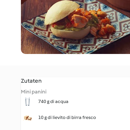
Zutaten
Mini panini
740 g di acqua
10 g di lievito di birra fresco