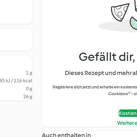
Gefällt dir
Dieses Rezept und mehr al
1 g
85 kJ / 116 kcal
Registriere dich jetzt und erhalte ein kostenl
0 g
Cookidoo® - oh
26 g
Kostenl
Weiter
Auch enthalten in