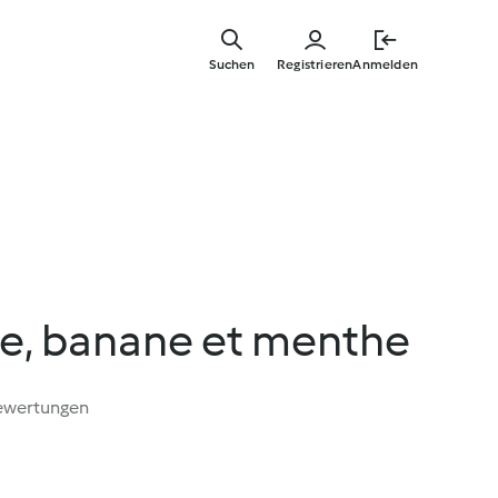
Springe
zum
Suchen
Registrieren
Anmelden
Hauptinha
se, banane et menthe
ewertungen