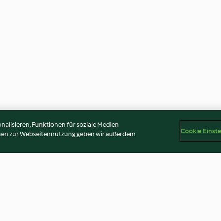
alisieren, Funktionen für soziale Medien
Cookie Einst
onen zur Webseitennutzung geben wir außerdem
u pavot
Pâte à tartiner à la purée de
Crème fouettée 