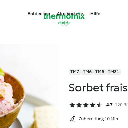
Entdecken
Abo Vorteile
Hilfe
TM7
TM6
TM5
TM31
Sorbet frai
4.7
120 B
Zubereitung 10 Min