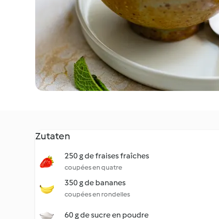
Zutaten
250 g de fraises fraîches
coupées en quatre
350 g de bananes
coupées en rondelles
60 g de sucre en poudre