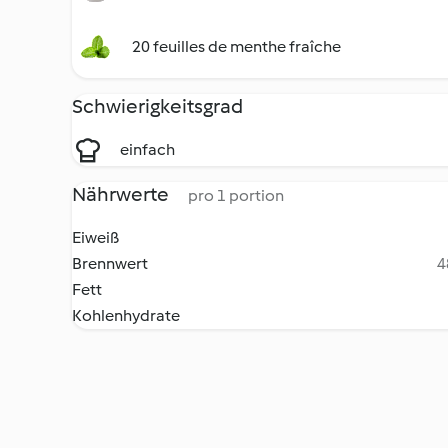
20 feuilles de menthe fraîche
Schwierigkeitsgrad
einfach
Nährwerte
pro 1 portion
Eiweiß
Brennwert
4
Fett
Kohlenhydrate