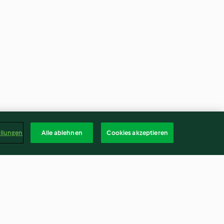
ellungen
Alle ablehnen
Cookies akzeptieren
au basilic
Sorbet banane et citron vert