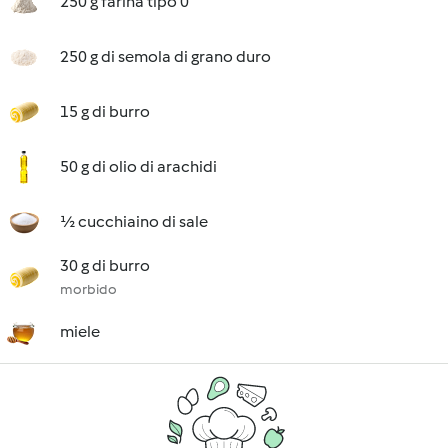
250 g farina tipo 0
250 g di semola di grano duro
15 g di burro
50 g di olio di arachidi
½ cucchiaino di sale
30 g di burro
morbido
miele