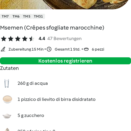
TM7
TM6
TM5
TM31
Msemen (Crêpes sfogliate marocchine)
4.4
47 Bewertungen
Zubereitung 15 Min
Gesamt 1 Std.
6 pezzi
Kostenlos registrieren
Zutaten
260 g di acqua
1 pizzico di lievito di birra disidratato
5 g zucchero