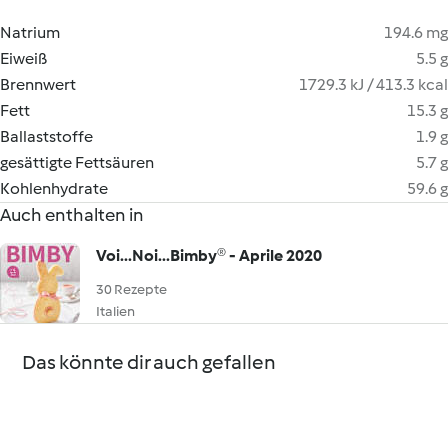
Natrium
194.6 mg
Eiweiß
5.5 g
Brennwert
1729.3 kJ / 413.3 kcal
Fett
15.3 g
Ballaststoffe
1.9 g
gesättigte Fettsäuren
5.7 g
Kohlenhydrate
59.6 g
Auch enthalten in
Voi...Noi...Bimby® - Aprile 2020
30 Rezepte
Italien
Das könnte dir auch gefallen