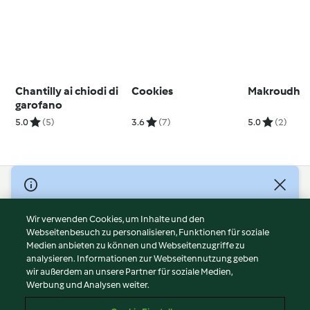
Chantilly ai chiodi di
Cookies
Makroudh
garofano
5.0
(5)
3.6
(7)
5.0
(2)
© Copyright 2026
Nutzungsbedingungen
Wir verwenden Cookies, um Inhalte und den
Webseitenbesuch zu personalisieren, Funktionen für soziale
Datenschutzrichtlinien
Medien anbieten zu können und Webseitenzugriffe zu
Disclaimer
analysieren. Informationen zur Webseitennutzung geben
Impressum
wir außerdem an unsere Partner für soziale Medien,
Werbung und Analysen weiter.
Cookies
Inhalt melden