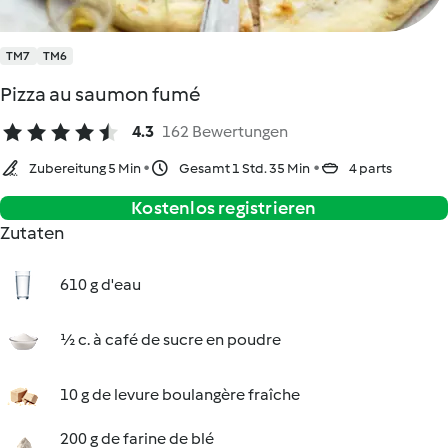
TM7
TM6
Pizza au saumon fumé
4.3
162 Bewertungen
Zubereitung 5 Min
Gesamt 1 Std. 35 Min
4 parts
Kostenlos registrieren
Zutaten
610 g d'eau
½ c. à café de sucre en poudre
10 g de levure boulangère fraîche
200 g de farine de blé