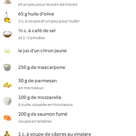
et un peu pour le plan de travail
65 g huile d'olive
2 c. à soupe et un peu pour huiler
½ c. à café de sel
et 1-2 pincées
le jus d'un citron jaune
250 g de mascarpone
30 g de parmesan
en morceaux
100 g de mozzarella
à cuire, coupée en morceaux
200 g de saumon fumé
coupé en lanières
1 c. à soupe de câpres au vinaigre