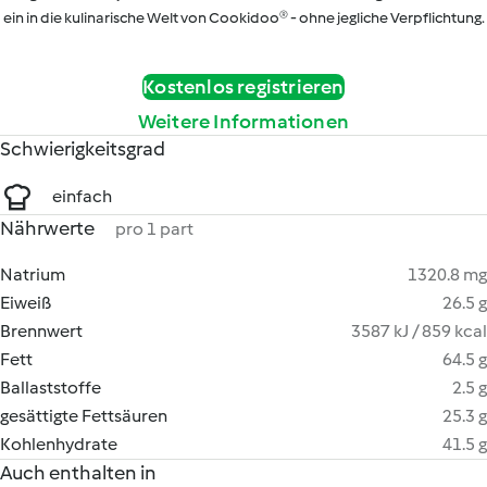
ein in die kulinarische Welt von Cookidoo® - ohne jegliche Verpflichtung.
Kostenlos registrieren
Weitere Informationen
Schwierigkeitsgrad
einfach
Nährwerte
pro 1 part
Natrium
1320.8 mg
Eiweiß
26.5 g
Brennwert
3587 kJ / 859 kcal
Fett
64.5 g
Ballaststoffe
2.5 g
gesättigte Fettsäuren
25.3 g
Kohlenhydrate
41.5 g
Auch enthalten in