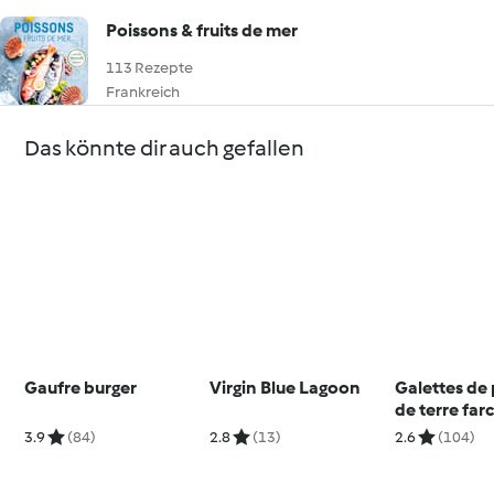
Poissons & fruits de mer
113 Rezepte
Frankreich
Das könnte dir auch gefallen
Gaufre burger
Virgin Blue Lagoon
Galettes d
de terre far
champigno
3.9
(84)
2.8
(13)
2.6
(104)