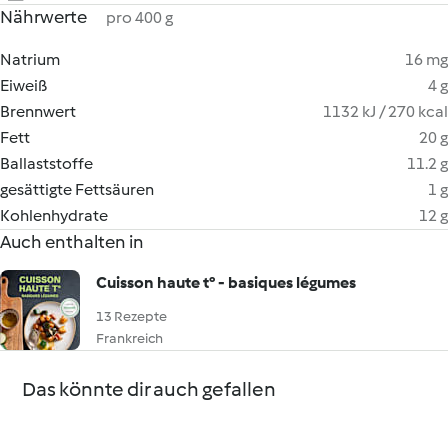
Nährwerte
pro 400 g
Natrium
16 mg
Eiweiß
4 g
Brennwert
1132 kJ / 270 kcal
Fett
20 g
Ballaststoffe
11.2 g
gesättigte Fettsäuren
1 g
Kohlenhydrate
12 g
Auch enthalten in
Cuisson haute t° - basiques légumes
13 Rezepte
Frankreich
Das könnte dir auch gefallen