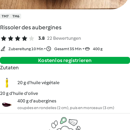
TM7
TM6
Rissoler des aubergines
3.8
22 Bewertungen
Zubereitung 10 Min
Gesamt 35 Min
400 g
Kostenlos registrieren
Zutaten
20 g d'huile végétale
20 g d'huile d'olive
400 g d'aubergines
coupées en rondelles (2 cm), puis en morceaux (3 cm)