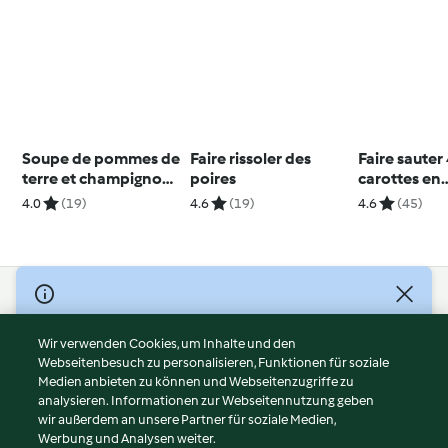
Soupe de pommes de
Faire rissoler des
Faire sauter
terre et champignons
poires
carottes en
séchés
bâtonnets
4.0
(19)
4.6
(19)
4.6
(45)
© Copyright 2026
Nutzungsbedingungen
Wir verwenden Cookies, um Inhalte und den
Webseitenbesuch zu personalisieren, Funktionen für soziale
Datenschutzrichtlinien
Medien anbieten zu können und Webseitenzugriffe zu
Disclaimer
analysieren. Informationen zur Webseitennutzung geben
Impressum
wir außerdem an unsere Partner für soziale Medien,
Werbung und Analysen weiter.
Cookies