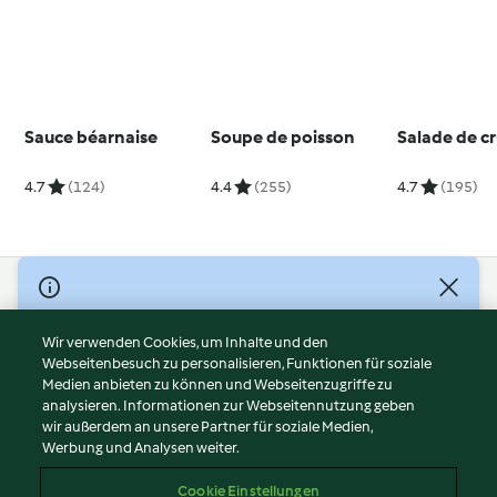
Sauce béarnaise
Soupe de poisson
Salade de cr
4.7
(124)
4.4
(255)
4.7
(195)
© Copyright 2026
Nutzungsbedingungen
Wir verwenden Cookies, um Inhalte und den
Webseitenbesuch zu personalisieren, Funktionen für soziale
Datenschutzrichtlinien
Medien anbieten zu können und Webseitenzugriffe zu
Disclaimer
analysieren. Informationen zur Webseitennutzung geben
Impressum
wir außerdem an unsere Partner für soziale Medien,
Werbung und Analysen weiter.
Cookies
Inhalt melden
Cookie Einstellungen