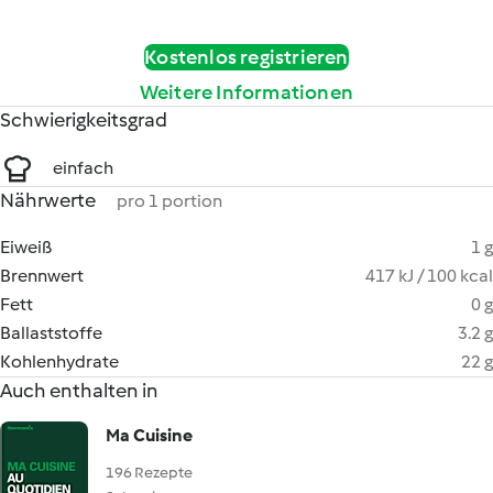
Kostenlos registrieren
Weitere Informationen
Schwierigkeitsgrad
einfach
Nährwerte
pro 1 portion
Eiweiß
1 g
Brennwert
417 kJ / 100 kcal
Fett
0 g
Ballaststoffe
3.2 g
Kohlenhydrate
22 g
Auch enthalten in
Ma Cuisine
196 Rezepte