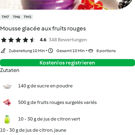
TM7
TM6
TM5
Mousse glacée aux fruits rouges
4.6
348 Bewertungen
Zubereitung 10 Min
Gesamt 10 Min
8 portions
Kostenlos registrieren
Zutaten
140 g de sucre en poudre
500 g de fruits rouges surgelés variés
10 - 30 g de jus de citron vert
10 - 30 g de jus de citron, jaune