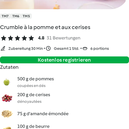
TM7
TM6
TM5
Crumble à la pomme et aux cerises
4.8
31 Bewertungen
Zubereitung 30 Min
Gesamt 1 Std.
6 portions
Kostenlos registrieren
Zutaten
500 g de pommes
coupées en dés
200 g de cerises
dénoyautées
75 g d'amande émondée
100 g de beurre