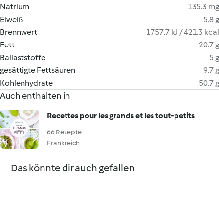
Natrium
135.3 mg
Eiweiß
5.8 g
Brennwert
1757.7 kJ / 421.3 kcal
Fett
20.7 g
Ballaststoffe
5 g
gesättigte Fettsäuren
9.7 g
Kohlenhydrate
50.7 g
Auch enthalten in
Recettes pour les grands et les tout-petits
66 Rezepte
Frankreich
Das könnte dir auch gefallen