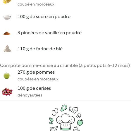
coupé en morceaux
100 g de sucre en poudre
3 pincées de vanille en poudre
110 g de farine de blé
Compote pomme-cerise au crumble (3 petits pots 6-12 mois)
270 g de pommes
coupées en morceaux
100 g de cerises
dénoyautées