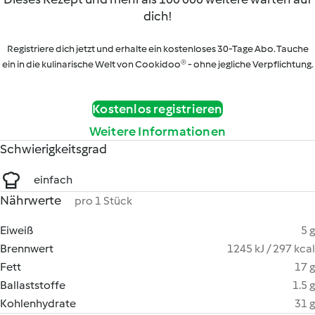
dich!
Registriere dich jetzt und erhalte ein kostenloses 30-Tage Abo. Tauche
ein in die kulinarische Welt von Cookidoo® - ohne jegliche Verpflichtung.
Kostenlos registrieren
Weitere Informationen
Schwierigkeitsgrad
einfach
Nährwerte
pro 1 Stück
Eiweiß
5 g
Brennwert
1245 kJ / 297 kcal
Fett
17 g
Ballaststoffe
1.5 g
Kohlenhydrate
31 g