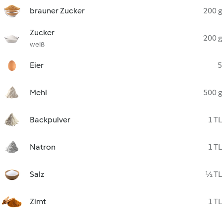
brauner Zucker
200 g
Zucker
200 g
weiß
Eier
5
Mehl
500 g
Backpulver
1 TL
Natron
1 TL
Salz
½ TL
Zimt
1 TL