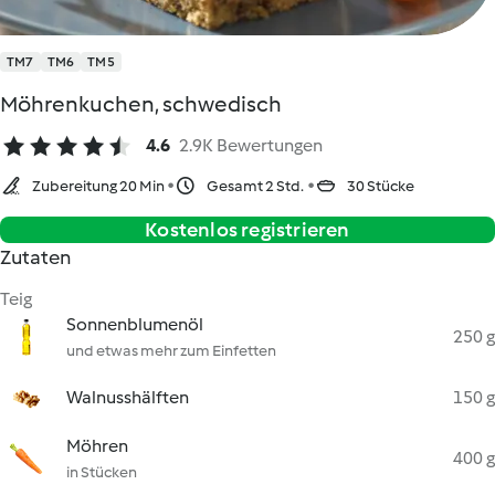
TM7
TM6
TM5
Möhrenkuchen, schwedisch
4.6
2.9K Bewertungen
Zubereitung 20 Min
Gesamt 2 Std.
30 Stücke
Kostenlos registrieren
Zutaten
Teig
Sonnenblumenöl
250 g
und etwas mehr zum Einfetten
Walnusshälften
150 g
Möhren
400 g
in Stücken