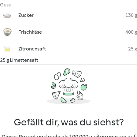
Guss
Zucker
130 g
Frischkäse
400 g
Zitronensaft
25 g
25 g Limettensaft
Gefällt dir, was du siehst?
Dieses Rezept und mehr als 100 000 weitere warten auf