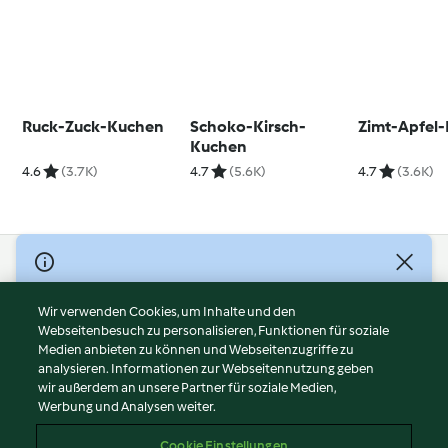
Ruck-Zuck-Kuchen
Schoko-Kirsch-
Zimt-Apfel
Kuchen
4.6
(3.7K)
4.7
(5.6K)
4.7
(3.6K)
© Copyright 2026
Nutzungsbedingungen
Wir verwenden Cookies, um Inhalte und den
Webseitenbesuch zu personalisieren, Funktionen für soziale
Datenschutzrichtlinien
Medien anbieten zu können und Webseitenzugriffe zu
Disclaimer
analysieren. Informationen zur Webseitennutzung geben
Impressum
wir außerdem an unsere Partner für soziale Medien,
Werbung und Analysen weiter.
Cookies
Inhalt melden
Cookie Einstellungen