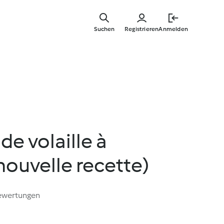
Springe
zum
Suchen
Registrieren
Anmelden
Hauptinha
de volaille à
(nouvelle recette)
ewertungen