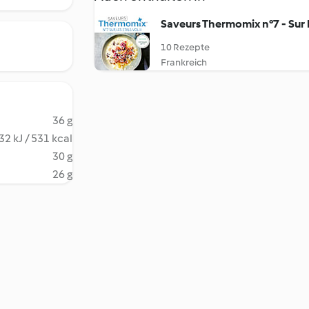
Saveurs Thermomix n°7 - Sur le
10 Rezepte
Frankreich
36 g
32 kJ / 531 kcal
30 g
26 g