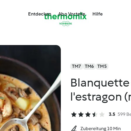
Entdecken
Abo Vorteile
Hilfe
TM7
TM6
TM5
Blanquette 
l'estragon 
3.5
599 B
Zubereitung 10 Min