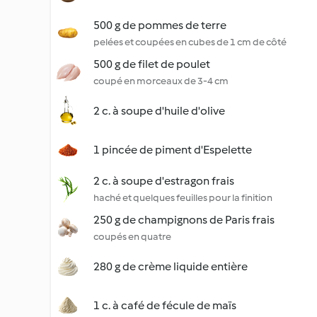
500 g de pommes de terre
pelées et coupées en cubes de 1 cm de côté
500 g de filet de poulet
coupé en morceaux de 3-4 cm
2 c. à soupe d'huile d'olive
1 pincée de piment d'Espelette
2 c. à soupe d'estragon frais
haché et quelques feuilles pour la finition
250 g de champignons de Paris frais
coupés en quatre
280 g de crème liquide entière
1 c. à café de fécule de maïs