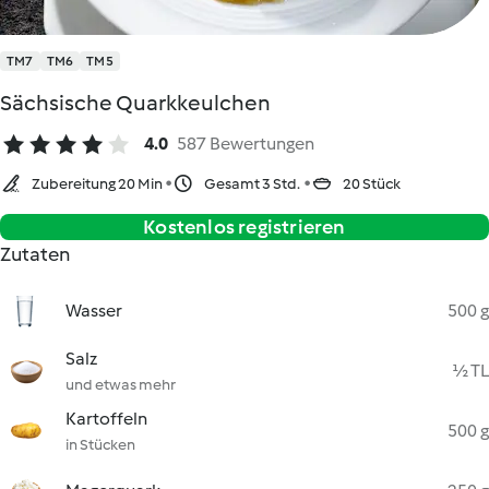
TM7
TM6
TM5
Sächsische Quarkkeulchen
4.0
587 Bewertungen
Zubereitung 20 Min
Gesamt 3 Std.
20 Stück
Kostenlos registrieren
Zutaten
Wasser
500 g
Salz
½ TL
und etwas mehr
Kartoffeln
500 g
in Stücken