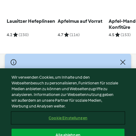
Lausitzer Hefeplinsen
Apfelmus auf Vorrat
Apfel-Mand
Konfitüre
4.2
(230)
4.7
(116)
4.5
(153)
© Copyright 2026
Nutzungsbedingungen
Wir verwenden Cookies, um Inhalte und den
Webseitenbesuch zu personalisieren, Funktionen für soziale
Datenschutzrichtlinien
Medien anbieten zu können und Webseitenzugriffe zu
Disclaimer
analysieren. Informationen zur Webseitennutzung geben
Impressum
wir außerdem an unsere Partner für soziale Medien,
Werbung und Analysen weiter.
Cookies
Inhalt melden
Cookie Einstellungen
Abo kündigen
Vertrag widerrufen
Alle ablehnen