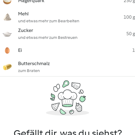
Magerquark
250 g
Mehl
100 g
und etwas mehr zum Bearbeiten
Zucker
50 g
und etwas mehr zum Bestreuen
Ei
1
Butterschmalz
zum Braten
Gefällt dir, was du siehst?