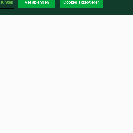
ellungen
Alle ablehnen
Cookies akzeptieren
es au quinoa et
Keftas de bœuf, courgettes et
sauce au poivron
3.8
(224)
Deuts
kündigen
Vertrag widerrufen