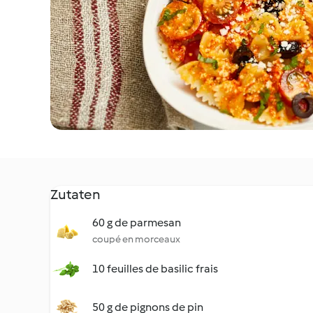
Zutaten
60 g de parmesan
coupé en morceaux
10 feuilles de basilic frais
50 g de pignons de pin