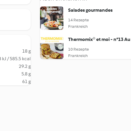
Salades gourmandes
14 Rezepte
Frankreich
Thermomix® et moi - n°13 Au
10 Rezepte
18 g
Frankreich
 kJ / 585.5 kcal
29.2 g
5.8 g
61 g