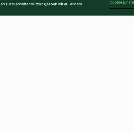
Cookie Einst
onen zur Webseitennutzung geben wir außerdem
chou-fleur
Pilaf de quinoa au poulet et
Gratin de légum
aux carottes
à la mozzarella
2.6
(252)
3.8
(287)
Disclaimer
Impressum
Cookies
Inhalt melden
Abo 