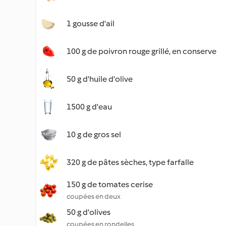
1 gousse d'ail
100 g de poivron rouge grillé, en conserve
50 g d'huile d'olive
1500 g d'eau
10 g de gros sel
320 g de pâtes sèches, type farfalle
150 g de tomates cerise
coupées en deux
50 g d'olives
coupées en rondelles