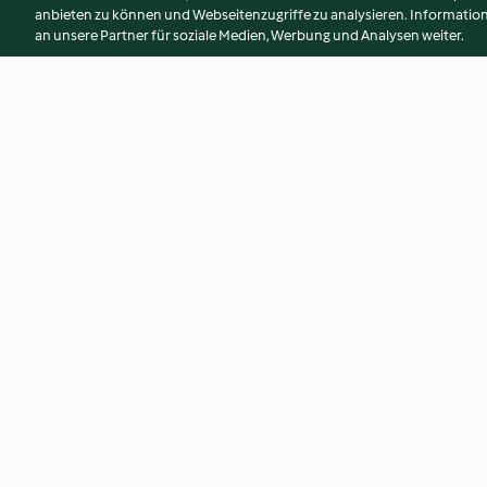
anbieten zu können und Webseitenzugriffe zu analysieren. Informati
an unsere Partner für soziale Medien, Werbung und Analysen weiter.
Gnocchi à l'amatriciana
Gratin de pâtes et 
au fromage
4.2
(377)
4.4
(237)
© Copyright 2026
Nutzungsbedingungen
Datenschutzrichtlinien
Erklärung zur Barrierefreiheit