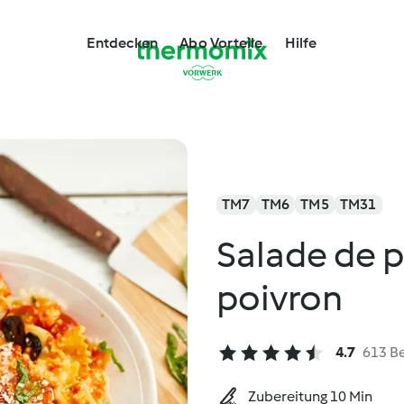
Entdecken
Abo Vorteile
Hilfe
TM7
TM6
TM5
TM31
Salade de p
poivron
4.7
613 B
Zubereitung 10 Min