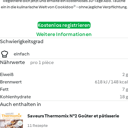
Registriere dich jetzt und erhalte ein kostenloses 30-Tage Abo. Tauche
ein in die kulinarische Welt von Cookidoo® - ohne jegliche Verpflichtung.
Kostenlos registrieren
Weitere Informationen
Schwierigkeitsgrad
einfach
Nährwerte
pro 1 pièce
Eiweiß
2 g
Brennwert
618 kJ / 148 kcal
Fett
7 g
Kohlenhydrate
18 g
Auch enthalten in
Saveurs Thermomix N°2 Goûter et pâtisserie
11 Rezepte