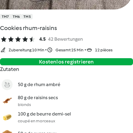
TM7
TM6
TM5
Cookies rhum-raisins
4.5
42 Bewertungen
Zubereitung 10 Min
Gesamt 25 Min
12 pièces
Kostenlos registrieren
Zutaten
50 g de rhum ambré
80 g de raisins secs
blonds
100 g de beurre demi-sel
coupé en morceaux