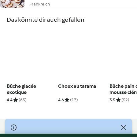
Frankreich
Das könnte dir auch gefallen
Bûche glacée
Choux au tarama
Bûche pain d
exotique
mousse clé
4.4
(65)
4.6
(17)
3.5
(52)
© Copyright 2026