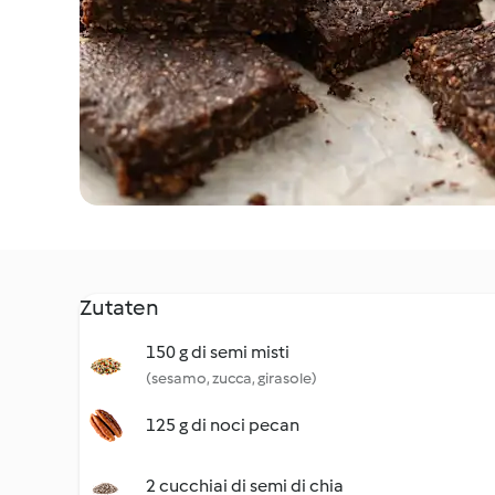
Zutaten
150 g di semi misti
(sesamo, zucca, girasole)
125 g di noci pecan
2 cucchiai di semi di chia