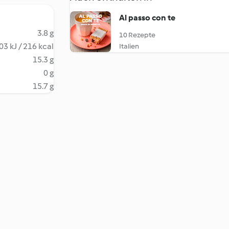
Al passo con te
3.8 g
10 Rezepte
03 kJ / 216 kcal
Italien
15.3 g
0 g
15.7 g