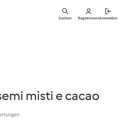
Springe
zum
Suchen
Registrieren
Anmelden
Hauptinha
 semi misti e cacao
ertungen