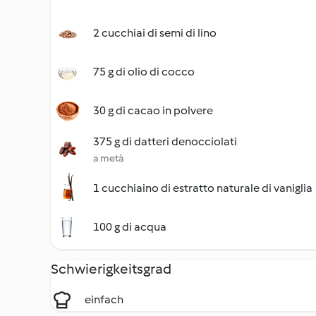
2 cucchiai di semi di lino
75 g di olio di cocco
30 g di cacao in polvere
375 g di datteri denocciolati
a metà
1 cucchiaino di estratto naturale di vaniglia
100 g di acqua
Schwierigkeitsgrad
einfach