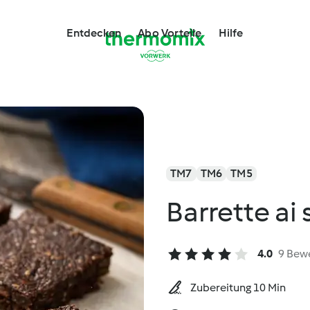
Entdecken
Abo Vorteile
Hilfe
TM7
TM6
TM5
Barrette ai
4.0
9 Bew
Zubereitung 10 Min