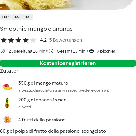
TM7
TM6
TM5
Smoothie mango e ananas
4.2
5 Bewertungen
Zubereitung 10 Min
Gesamt 15 Min
7 bicchieri
Kostenlos registrieren
Zutaten
350 g di mango maturo
a pezzi, ghiacciato su un vassoio (vedere consigli)
200 g di ananas fresco
a pezzi
4 frutti della passione
80 g di polpa di frutto della passione, scongelato