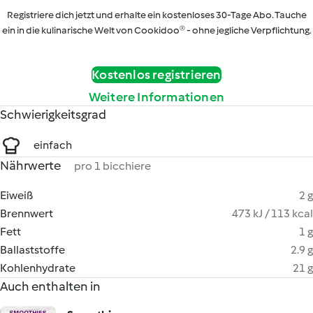
Registriere dich jetzt und erhalte ein kostenloses 30-Tage Abo. Tauche
ein in die kulinarische Welt von Cookidoo® - ohne jegliche Verpflichtung.
Kostenlos registrieren
Weitere Informationen
Schwierigkeitsgrad
einfach
Nährwerte
pro 1 bicchiere
Eiweiß
2 g
Brennwert
473 kJ / 113 kcal
Fett
1 g
Ballaststoffe
2.9 g
Kohlenhydrate
21 g
Auch enthalten in