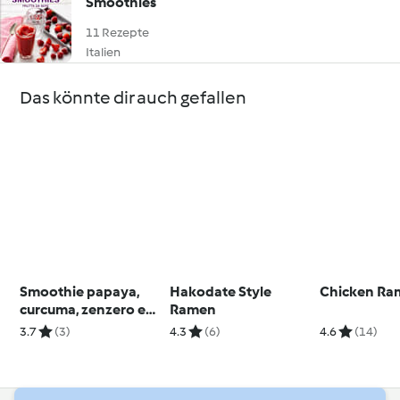
Smoothies
11 Rezepte
Italien
Das könnte dir auch gefallen
Smoothie papaya,
Hakodate Style
Chicken Ra
curcuma, zenzero e
Ramen
chia
3.7
(3)
4.3
(6)
4.6
(14)