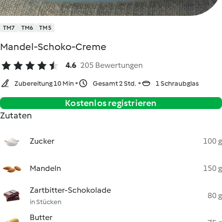
TM7
TM6
TM5
Mandel-Schoko-Creme
4.6
205 Bewertungen
Zubereitung 10 Min
Gesamt 2 Std.
1 Schraubglas
Kostenlos registrieren
Zutaten
Zucker
100 g
Mandeln
150 g
Zartbitter-Schokolade
80 g
in Stücken
Butter