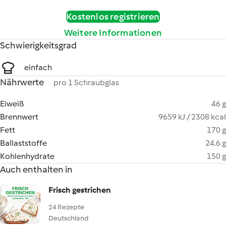
Kostenlos registrieren
Weitere Informationen
Schwierigkeitsgrad
einfach
Nährwerte
pro 1 Schraubglas
Eiweiß
46 g
Brennwert
9659 kJ / 2308 kcal
Fett
170 g
Ballaststoffe
24.6 g
Kohlenhydrate
150 g
Auch enthalten in
Frisch gestrichen
24 Rezepte
Deutschland