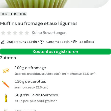
TM7
TM6
TM5
Muffins au fromage et aux légumes
Keine Bewertungen
Zubereitung 15 Min
Gesamt 45 Min
12 pièces
Kostenlos registrieren
Zutaten
100 g de fromage
(par ex. cheddar, gruyère etc.), en morceaux (1,5 cm)
150 g de carottes
en morceaux (2.5 cm)
30 g d'huile de tournesol
et un peu plus pour graisser