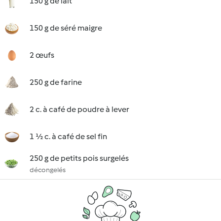
150 g de lait
150 g de séré maigre
2 œufs
250 g de farine
2 c. à café de poudre à lever
1 ½ c. à café de sel fin
250 g de petits pois surgelés
décongelés