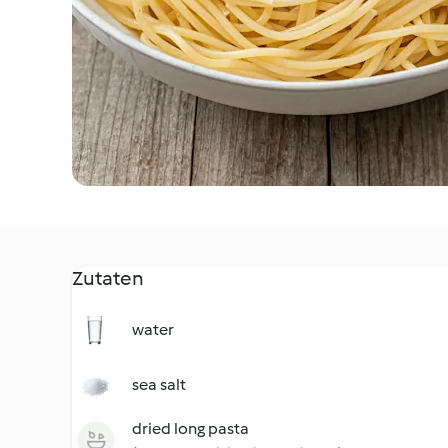
Zutaten
water
sea salt
dried long pasta