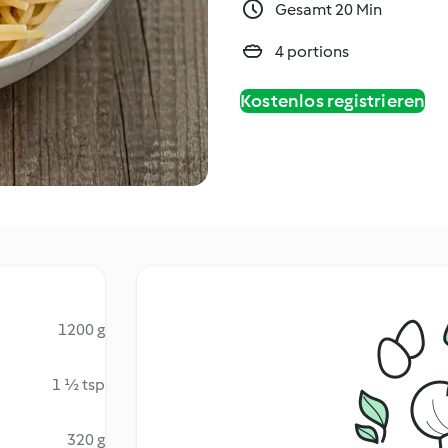
Gesamt 20 Min
4 portions
Kostenlos registrieren
1200 g
1 ½ tsp
320 g