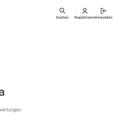
Springe
zum
Suchen
Registrieren
Anmelden
Hauptinha
a
wertungen