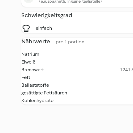
(e.g. spaghetti, linguine, tagliatelle)
Schwierigkeitsgrad
einfach
Nährwerte
pro 1 portion
Natrium
Eiweiß
Brennwert
1241.8
Fett
Ballaststoffe
gesättigte Fettsäuren
Kohlenhydrate