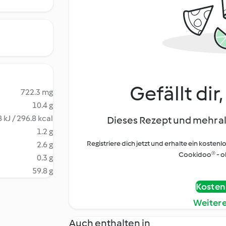
Gefällt dir
722.3 mg
10.4 g
 kJ / 296.8 kcal
Dieses Rezept und mehr al
1.2 g
Registriere dich jetzt und erhalte ein kostenl
2.6 g
Cookidoo® - oh
0.3 g
59.8 g
Kostenl
Weiter
Auch enthalten in