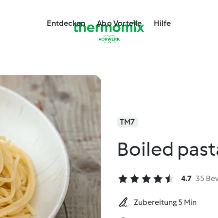
Entdecken
Abo Vorteile
Hilfe
TM7
Boiled past
4.7
35 Be
Zubereitung 5 Min