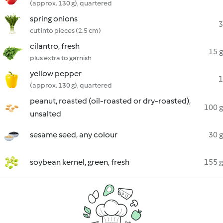
(approx. 130 g), quartered
spring onions
3
cut into pieces (2.5 cm)
cilantro, fresh
15 g
plus extra to garnish
yellow pepper
1
(approx. 130 g), quartered
peanut, roasted (oil-roasted or dry-roasted),
100 g
unsalted
sesame seed, any colour
30 g
soybean kernel, green, fresh
155 g