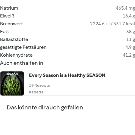
Natrium
465.4 mg
Eiweiß
16.4 g
Brennwert
2224.6 kJ / 531.7 kcal
Fett
38 g
Ballaststoffe
11 g
gesättigte Fettsäuren
4.9 g
Kohlenhydrate
41.2 g
Auch enthalten in
Every Season is a Healthy SEASON
19 Rezepte
Kanada
Das könnte dir auch gefallen