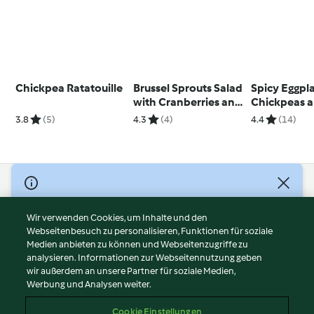
Chickpea Ratatouille
Brussel Sprouts Salad
Spicy Eggpla
with Cranberries and
Chickpeas 
Almonds
Chicken
3.8
(5)
4.3
(4)
4.4
(14)
© Copyright 2026
Nutzungsbedingungen
Wir verwenden Cookies, um Inhalte und den
Webseitenbesuch zu personalisieren, Funktionen für soziale
Datenschutzrichtlinien
Medien anbieten zu können und Webseitenzugriffe zu
Disclaimer
analysieren. Informationen zur Webseitennutzung geben
Impressum
wir außerdem an unsere Partner für soziale Medien,
Werbung und Analysen weiter.
Cookies
Inhalt melden
Cookie Einstellungen