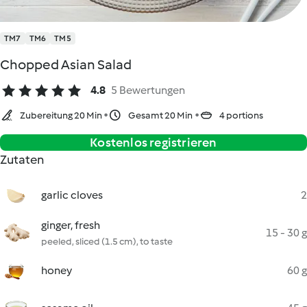
TM7
TM6
TM5
Chopped Asian Salad
4.8
5 Bewertungen
Zubereitung 20 Min
Gesamt 20 Min
4 portions
Kostenlos registrieren
Zutaten
garlic cloves
2
ginger, fresh
15 - 30 g
peeled, sliced (1.5 cm), to taste
honey
60 g