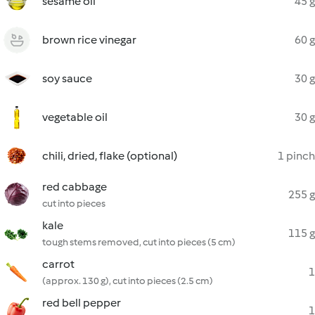
sesame oil
45 g
brown rice vinegar
60 g
soy sauce
30 g
vegetable oil
30 g
chili, dried, flake (optional)
1 pinch
red cabbage
255 g
cut into pieces
kale
115 g
tough stems removed, cut into pieces (5 cm)
carrot
1
(approx. 130 g), cut into pieces (2.5 cm)
red bell pepper
1