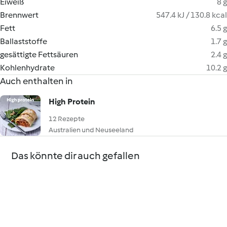
Eiweiß
8 g
Brennwert
547.4 kJ / 130.8 kcal
Fett
6.5 g
Ballaststoffe
1.7 g
gesättigte Fettsäuren
2.4 g
Kohlenhydrate
10.2 g
Auch enthalten in
High Protein
12 Rezepte
Australien und Neuseeland
Das könnte dir auch gefallen