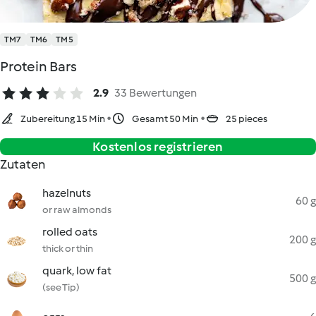
TM7
TM6
TM5
Protein Bars
2.9
33 Bewertungen
Zubereitung 15 Min
Gesamt 50 Min
25 pieces
Kostenlos registrieren
Zutaten
hazelnuts
60 g
or raw almonds
rolled oats
200 g
thick or thin
quark, low fat
500 g
(see Tip)