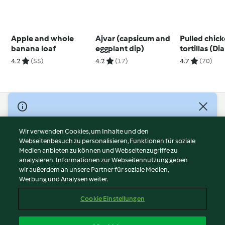
Apple and whole
Ajvar (capsicum and
Pulled chic
banana loaf
eggplant dip)
tortillas (Di
4.2
(55)
4.2
(17)
4.7
(70)
© Copyright 2026
Nutzungsbedingungen
Wir verwenden Cookies, um Inhalte und den
Webseitenbesuch zu personalisieren, Funktionen für soziale
Datenschutzrichtlinien
Medien anbieten zu können und Webseitenzugriffe zu
Disclaimer
analysieren. Informationen zur Webseitennutzung geben
Impressum
wir außerdem an unsere Partner für soziale Medien,
Werbung und Analysen weiter.
Cookies
Inhalt melden
Cookie Einstellungen
Abo kündigen
Vertrag widerrufen