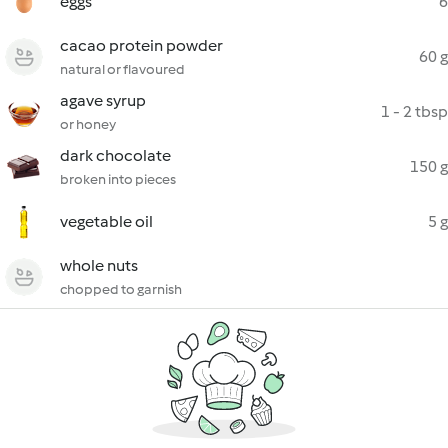
eggs
6
cacao protein powder
60 g
natural or flavoured
agave syrup
1 - 2 tbsp
or honey
dark chocolate
150 g
broken into pieces
vegetable oil
5 g
whole nuts
chopped to garnish