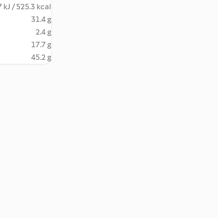
 kJ / 525.3 kcal
31.4 g
2.4 g
17.7 g
45.2 g