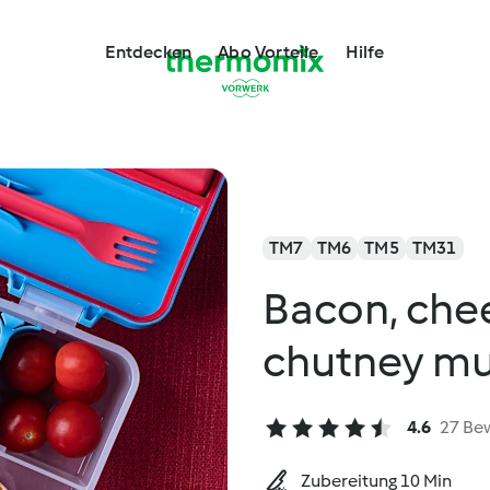
Entdecken
Abo Vorteile
Hilfe
TM7
TM6
TM5
TM31
Bacon, che
chutney mu
4.6
27 Be
Zubereitung 10 Min