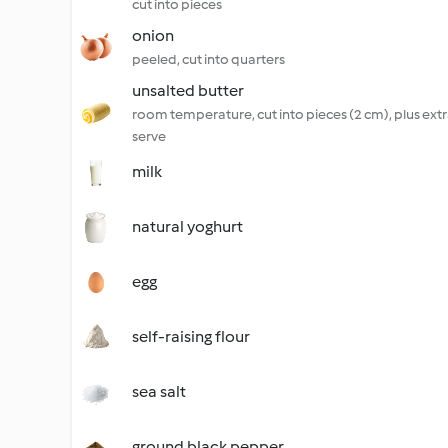
cut into pieces
onion
peeled, cut into quarters
unsalted butter
room temperature, cut into pieces (2 cm), plus extr
serve
milk
natural yoghurt
egg
self-raising flour
sea salt
ground black pepper