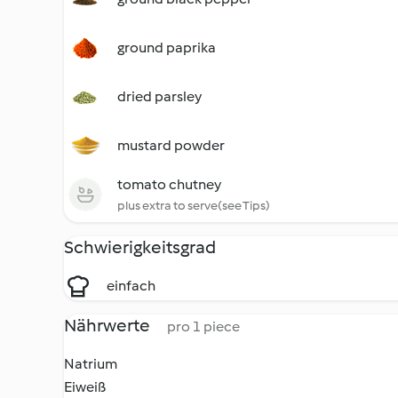
ground paprika
dried parsley
mustard powder
tomato chutney
plus extra to serve(see Tips)
Schwierigkeitsgrad
einfach
Nährwerte
pro 1 piece
Natrium
Eiweiß