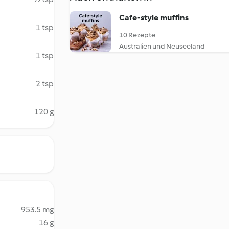
Cafe-style muffins
1 tsp
10 Rezepte
Australien und Neuseeland
1 tsp
2 tsp
120 g
953.5 mg
16 g