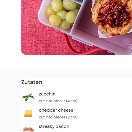
Zutaten
zucchini
cut into pieces (4 cm)
cheddar cheese
cut into pieces (2 cm)
streaky bacon