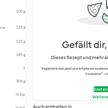
100 g
125 g
a to
Gefällt dir
125 g
180 g
Dieses Rezept und mehr al
1
Registriere dich jetzt und erhalte ein kostenl
Cookidoo® - oh
300 g
Kostenl
½ tsp
Weiter
Auch enthalten in
½ tsp