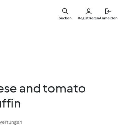
Springe
zum
Suchen
Registrieren
Anmelden
Hauptinha
ese and tomato
ffin
wertungen