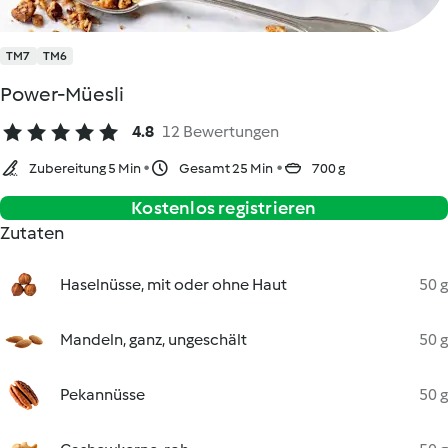
TM7
TM6
Power-Müesli
4.8
12 Bewertungen
Zubereitung 5 Min
Gesamt 25 Min
700 g
Kostenlos registrieren
Zutaten
Haselnüsse, mit oder ohne Haut
50 g
Mandeln, ganz, ungeschält
50 g
Pekannüsse
50 g