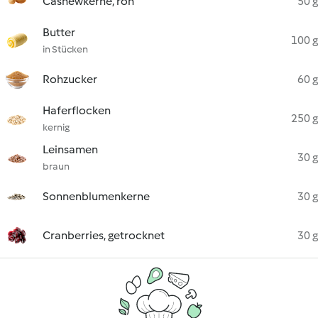
Cashewkerne, roh
50 g
Butter
100 g
in Stücken
Rohzucker
60 g
Haferflocken
250 g
kernig
Leinsamen
30 g
braun
Sonnenblumenkerne
30 g
Cranberries, getrocknet
30 g