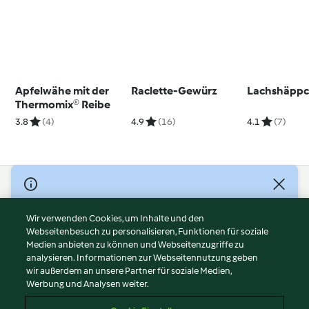
Apfelwähe mit der
Raclette-Gewürz
Lachshäpp
Thermomix® Reibe
3.8
(4)
4.9
(16)
4.1
(7)
© Copyright 2026
Nutzungsbedingungen
Wir verwenden Cookies, um Inhalte und den
Webseitenbesuch zu personalisieren, Funktionen für soziale
Datenschutzrichtlinien
Medien anbieten zu können und Webseitenzugriffe zu
Disclaimer
analysieren. Informationen zur Webseitennutzung geben
Impressum
wir außerdem an unsere Partner für soziale Medien,
Werbung und Analysen weiter.
Cookies
Inhalt melden