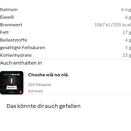
Natrium
4 mg
Eiweiß
6 g
Brennwert
1067 kJ / 255 kcal
Fett
17 g
Ballaststoffe
4 g
gesättigte Fettsäuren
5 g
Kohlenhydrate
23 g
Auch enthalten in
Choche wiä no niä.
203 Rezepte
Schweiz
Das könnte dir auch gefallen