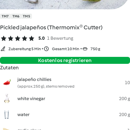
TM7
TM6
TM5
Pickled jalapeños (Thermomix® Cutter)
5.0
1 Bewertung
Zubereitung 5 Min
Gesamt 10 Min
750 g
Kostenlos registrieren
Zutaten
jalapeño chillies
10
(approx.250 g), stems removed
white vinegar
200 g
water
200 g