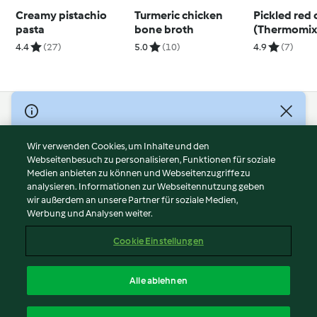
Creamy pistachio
Turmeric chicken
Pickled red
pasta
bone broth
(Thermomix
4.4
(27)
5.0
(10)
4.9
(7)
© Copyright 2026
Nutzungsbedingungen
Wir verwenden Cookies, um Inhalte und den
Webseitenbesuch zu personalisieren, Funktionen für soziale
Datenschutzrichtlinien
Medien anbieten zu können und Webseitenzugriffe zu
Disclaimer
analysieren. Informationen zur Webseitennutzung geben
Impressum
wir außerdem an unsere Partner für soziale Medien,
Werbung und Analysen weiter.
Cookies
Inhalt melden
Cookie Einstellungen
Abo kündigen
Vertrag widerrufen
Alle ablehnen
Erklärung zur Barrierefreiheit