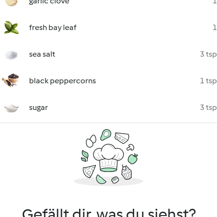
garlic clove
1
fresh bay leaf
1
sea salt
3 tsp
black peppercorns
1 tsp
sugar
3 tsp
Gefällt dir, was du siehst?