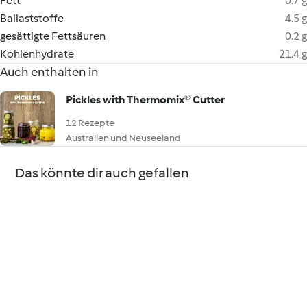
Fett
0.7 g
Ballaststoffe
4.5 g
gesättigte Fettsäuren
0.2 g
Kohlenhydrate
21.4 g
Auch enthalten in
Pickles with Thermomix® Cutter
12 Rezepte
Australien und Neuseeland
Das könnte dir auch gefallen