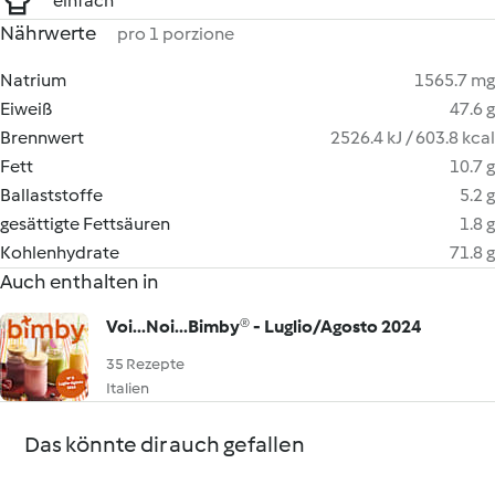
einfach
Nährwerte
pro 1 porzione
Natrium
1565.7 mg
Eiweiß
47.6 g
Brennwert
2526.4 kJ / 603.8 kcal
Fett
10.7 g
Ballaststoffe
5.2 g
gesättigte Fettsäuren
1.8 g
Kohlenhydrate
71.8 g
Auch enthalten in
Voi...Noi...Bimby® - Luglio/Agosto 2024
35 Rezepte
Italien
Das könnte dir auch gefallen