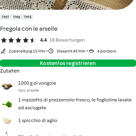
TM7
TM6
TM5
Fregola con le arselle
4.4
18 Bewertungen
Zubereitung 15 Min
Gesamt 45 Min
4 porzioni
Kostenlos registrieren
Zutaten
1000 g di vongole
tipo arselle
1 mazzetto di prezzemolo fresco, le foglioline lavate
ed asciugate
1 spicchio di aglio