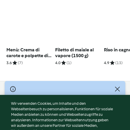
Menù: Crema di
Filetto di maiale al
Riso in cag
carote e polpette di
vapore (1500 g)
vitello
3.6
(7)
4.0
(1)
4.9
(13)
© Copyright 2026
Nutzungsbedingungen
Wir verwenden Cookies, um Inhalte und den
Webseitenbesuch zu personalisieren, Funktionen für soziale
Datenschutzrichtlinien
Medien anbieten zu können und Webseitenzugriffe zu
Disclaimer
analysieren. Informationen zur Webseitennutzung geben
Impressum
wir außerdem an unsere Partner für soziale Medien,