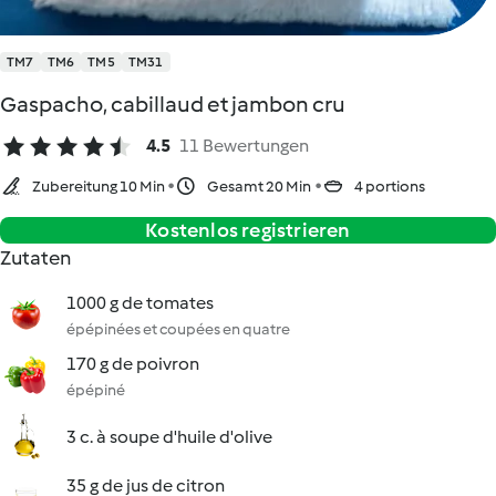
TM7
TM6
TM5
TM31
Gaspacho, cabillaud et jambon cru
4.5
11 Bewertungen
Zubereitung 10 Min
Gesamt 20 Min
4 portions
Kostenlos registrieren
Zutaten
1000 g de tomates
épépinées et coupées en quatre
170 g de poivron
épépiné
3 c. à soupe d'huile d'olive
35 g de jus de citron