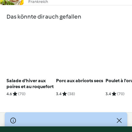
Frankreich
Das könnte dir auch gefallen
Salade d'hiver aux
Porc aux abricots secs
Poulet à l'o
poires et au roquefort
4.6
(70)
3.4
(38)
3.4
(70)
© Copyright 2026