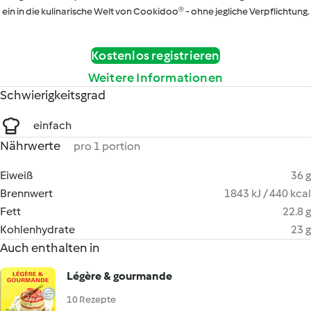
ein in die kulinarische Welt von Cookidoo® - ohne jegliche Verpflichtung.
Kostenlos registrieren
Weitere Informationen
Schwierigkeitsgrad
einfach
Nährwerte
pro 1 portion
Eiweiß
36 g
Brennwert
1843 kJ / 440 kcal
Fett
22.8 g
Kohlenhydrate
23 g
Auch enthalten in
Légère & gourmande
10 Rezepte