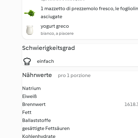
1 mazzetto di prezzemolo fresco, le foglioli
asciugate
yogurt greco
bianco, a piacere
Schwierigkeitsgrad
einfach
Nährwerte
pro 1 porzione
Natrium
Eiweiß
Brennwert
1618.3
Fett
Ballaststoffe
gesättigte Fettsäuren
Kohlenhydrate