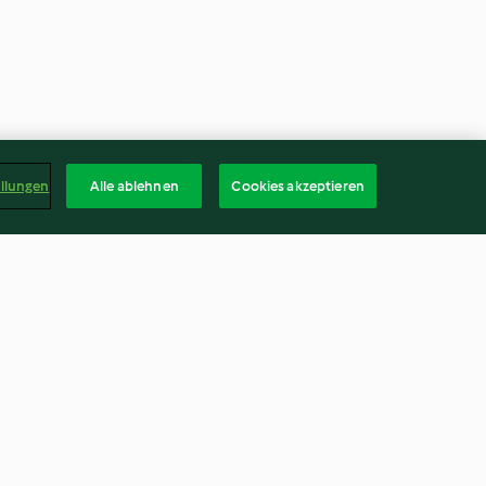
ellungen
Alle ablehnen
Cookies akzeptieren
n bocconcini di
Zuppa di verdure e pasta corta
4.8
(6)