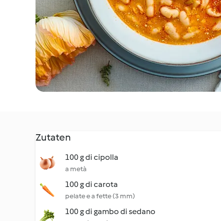
Zutaten
100 g di cipolla
a metà
100 g di carota
pelate e a fette (3 mm)
100 g di gambo di sedano