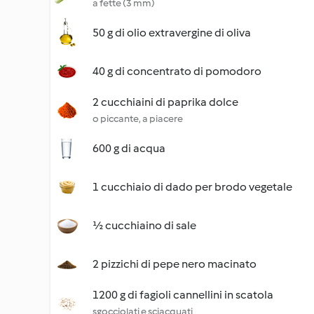
a fette (3 mm)
50 g di olio extravergine di oliva
40 g di concentrato di pomodoro
2 cucchiaini di paprika dolce
o piccante, a piacere
600 g di acqua
1 cucchiaio di dado per brodo vegetale
½ cucchiaino di sale
2 pizzichi di pepe nero macinato
1200 g di fagioli cannellini in scatola
sgocciolati e sciacquati