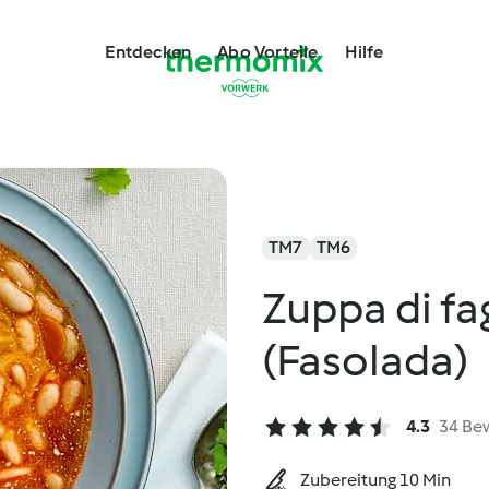
Entdecken
Abo Vorteile
Hilfe
TM7
TM6
Zuppa di fag
(Fasolada)
4.3
34 Be
Zubereitung 10 Min