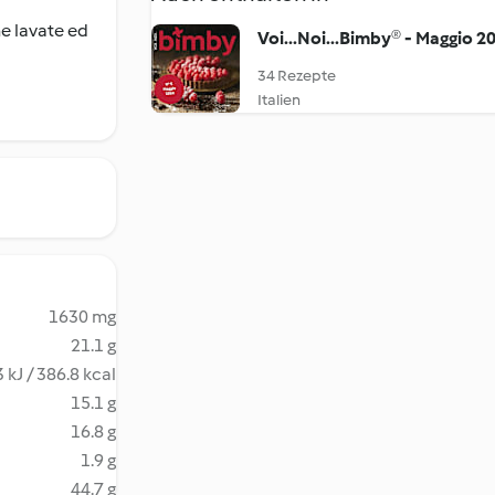
ne lavate ed
Voi...Noi...Bimby® - Maggio 2
34 Rezepte
Italien
1630 mg
21.1 g
 kJ / 386.8 kcal
15.1 g
16.8 g
1.9 g
44.7 g