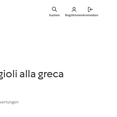
Springe
zum
Suchen
Registrieren
Anmelden
Hauptinha
ioli alla greca
wertungen