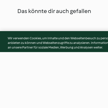
Das könnte dir auch gefallen
Wir verwenden Cookies, um Inhalte und den Webseitenbesuch zu person
anbieten zu können und Webseitenzugriffe zu analysieren. Informati
an unsere Partner für soziale Medien, Werbung und Analysen weiter.
Salmone al vapore con salsa
Straccetti di pollo
all'arancia e contorno di
e verdure
broccolo romano
4.5
(38)
3.5
(21)