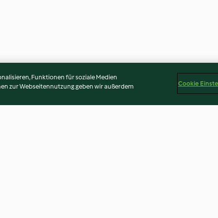
alisieren, Funktionen für soziale Medien
Cookie Einst
onen zur Webseitennutzung geben wir außerdem
 con noodles
Polenta bianca e salsiccia
Riso basmati co
vitello speziati
4.7
(18)
2.9
(17)