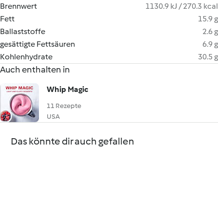
Brennwert
1130.9 kJ / 270.3 kcal
Fett
15.9 g
Ballaststoffe
2.6 g
gesättigte Fettsäuren
6.9 g
Kohlenhydrate
30.5 g
Auch enthalten in
Whip Magic
11 Rezepte
USA
Das könnte dir auch gefallen