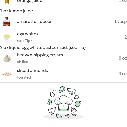
orange juice
1 oz
1 oz lemon juice
amaretto liqueur
1 tbsp
egg whites
2
(see Tip)
2 oz liquid egg white, pasteurized, (see Tip)
heavy whipping cream
8 oz
chilled
sliced almonds
3 oz
toasted