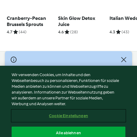
Cranberry-Pecan
Skin Glow Detox
Italian Wed
Brussels Sprouts
Juice
4.7
(44)
4.6
(28)
4.3
(43)
© Copyright 2026
Nutzungsbedingungen
Wir verwenden Cookies, um Inhalte und den
Webseitenbesuch zu personalisieren, Funktionen für soziale
Datenschutzrichtlinien
Medien anbieten zu können und Webseitenzugriffe zu
Disclaimer
analysieren. Informationen zur Webseitennutzung geben
Impressum
wir außerdem an unsere Partner für soziale Medien,
Werbung und Analysen weiter.
Cookies
Inhalt melden
Cookie Einstellungen
Abo kündigen
Vertrag widerrufen
Alle ablehnen