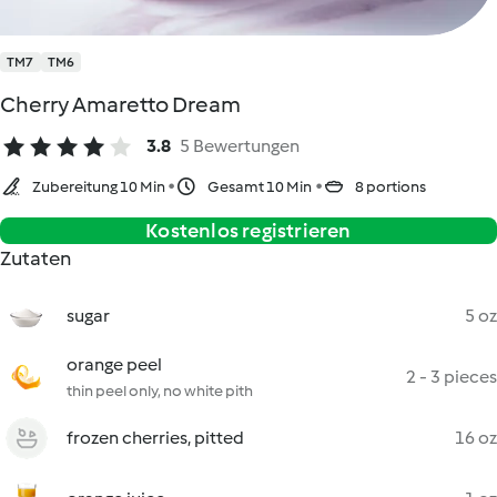
TM7
TM6
Cherry Amaretto Dream
3.8
5 Bewertungen
Zubereitung 10 Min
Gesamt 10 Min
8 portions
Kostenlos registrieren
Zutaten
sugar
5 oz
orange peel
2 - 3 pieces
thin peel only, no white pith
frozen cherries, pitted
16 oz