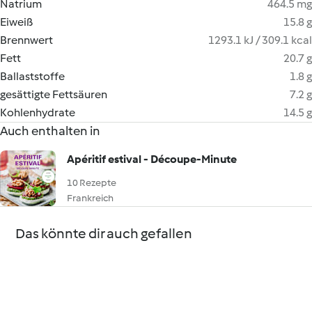
Natrium
464.5 mg
Eiweiß
15.8 g
Brennwert
1293.1 kJ / 309.1 kcal
Fett
20.7 g
Ballaststoffe
1.8 g
gesättigte Fettsäuren
7.2 g
Kohlenhydrate
14.5 g
Auch enthalten in
Apéritif estival - Découpe-Minute
10 Rezepte
Frankreich
Das könnte dir auch gefallen