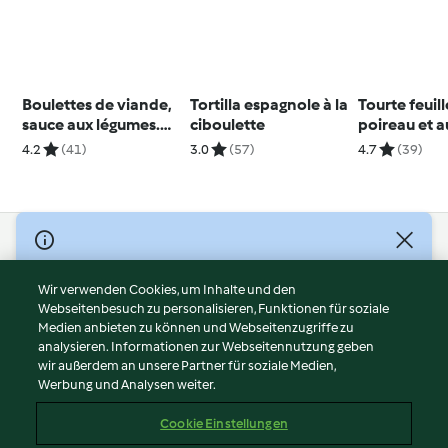
Boulettes de viande,
Tortilla espagnole à la
Tourte feuil
sauce aux légumes.
ciboulette
poireau et a
Feuilletés aux
saumons fra
4.2
(41)
3.0
(57)
4.7
(39)
pommes et au
caramel
© Copyright 2026
Nutzungsbedingungen
Wir verwenden Cookies, um Inhalte und den
Webseitenbesuch zu personalisieren, Funktionen für soziale
Datenschutzrichtlinien
Medien anbieten zu können und Webseitenzugriffe zu
Disclaimer
analysieren. Informationen zur Webseitennutzung geben
Impressum
wir außerdem an unsere Partner für soziale Medien,
Werbung und Analysen weiter.
Cookies
Inhalt melden
Cookie Einstellungen
Abo kündigen