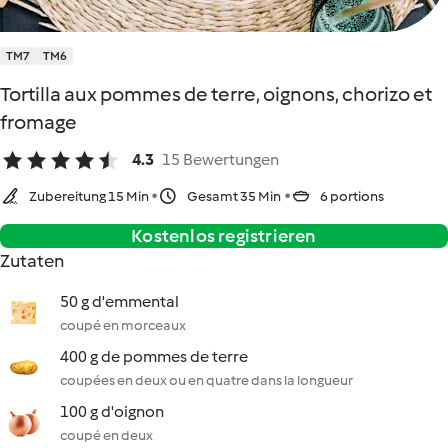
TM7
TM6
Tortilla aux pommes de terre, oignons, chorizo et
fromage
4.3
15 Bewertungen
Zubereitung 15 Min
Gesamt 35 Min
6 portions
Kostenlos registrieren
Zutaten
50 g d'emmental
coupé en morceaux
400 g de pommes de terre
coupées en deux ou en quatre dans la longueur
100 g d'oignon
coupé en deux