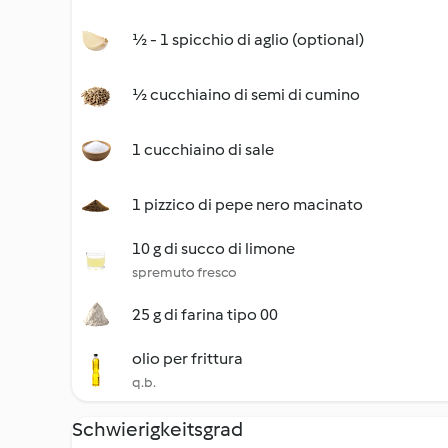
½ - 1 spicchio di aglio (optional)
½ cucchiaino di semi di cumino
1 cucchiaino di sale
1 pizzico di pepe nero macinato
10 g di succo di limone
spremuto fresco
25 g di farina tipo 00
olio per frittura
q.b.
Schwierigkeitsgrad