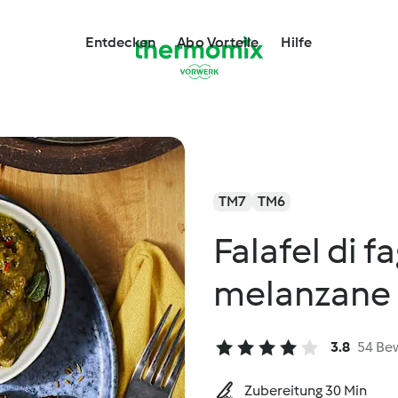
Entdecken
Abo Vorteile
Hilfe
TM7
TM6
Falafel di f
melanzane 
3.8
54 Be
Zubereitung 30 Min