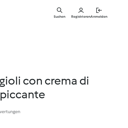
Springe
zum
Suchen
Registrieren
Anmelden
Hauptinha
agioli con crema di
piccante
wertungen