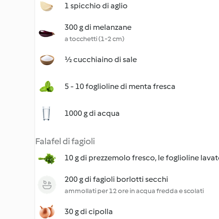
1 spicchio di aglio
300 g di melanzane
a tocchetti (1-2 cm)
½ cucchiaino di sale
5 - 10 foglioline di menta fresca
1000 g di acqua
Falafel di fagioli
10 g di prezzemolo fresco, le foglioline lava
200 g di fagioli borlotti secchi
ammollati per 12 ore in acqua fredda e scolati
30 g di cipolla