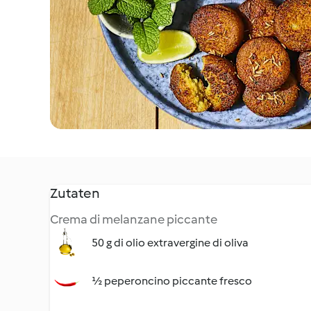
Zutaten
Crema di melanzane piccante
50 g di olio extravergine di oliva
½ peperoncino piccante fresco