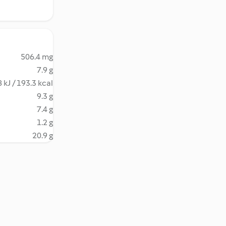
506.4 mg
7.9 g
 kJ / 193.3 kcal
9.3 g
7.4 g
1.2 g
20.9 g