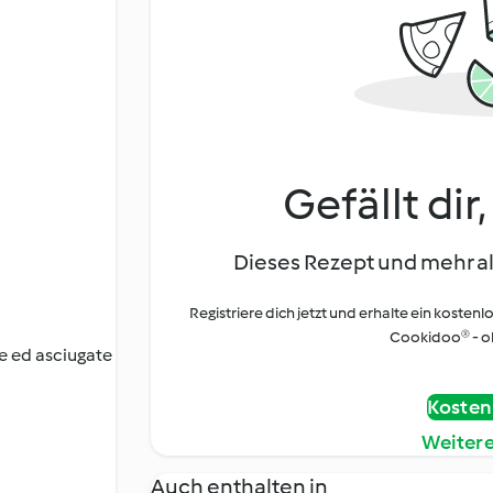
Gefällt dir
Dieses Rezept und mehr al
Registriere dich jetzt und erhalte ein kostenl
Cookidoo® - oh
te ed asciugate
Kostenl
Weiter
Auch enthalten in