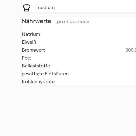
medium
Nährwerte
pro 1 porzione
Natrium
Eiweiß
Brennwert
808.8
Fett
Ballaststoffe
gesättigte Fettsäuren
Kohlenhydrate