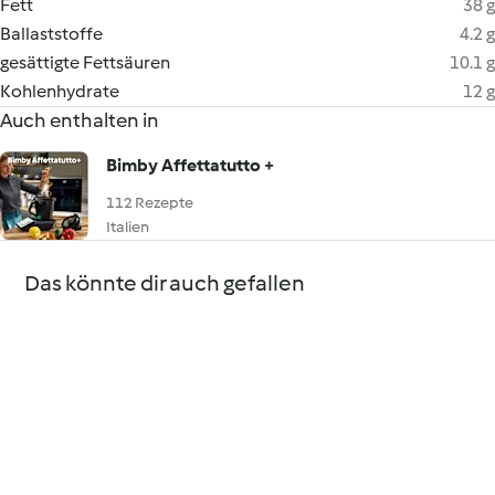
Fett
38 g
Ballaststoffe
4.2 g
gesättigte Fettsäuren
10.1 g
Kohlenhydrate
12 g
Auch enthalten in
Bimby Affettatutto +
112 Rezepte
Italien
Das könnte dir auch gefallen