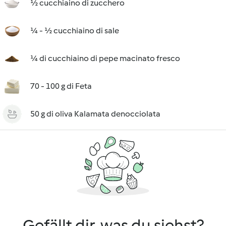
½ cucchiaino di zucchero
¼ - ½ cucchiaino di sale
¼ di cucchiaino di pepe macinato fresco
70 - 100 g di Feta
50 g di oliva Kalamata denocciolata
Gefällt dir, was du siehst?