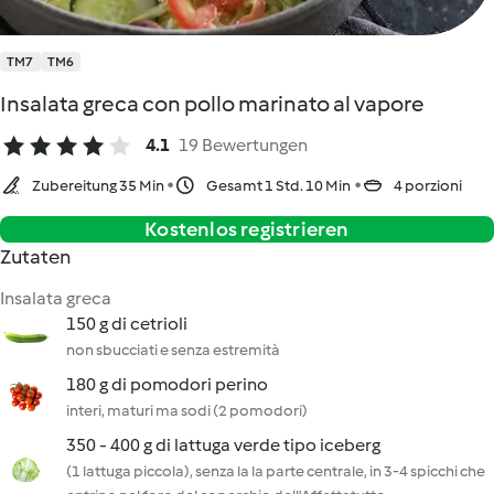
TM7
TM6
Insalata greca con pollo marinato al vapore
4.1
19 Bewertungen
Zubereitung 35 Min
Gesamt 1 Std. 10 Min
4 porzioni
Kostenlos registrieren
Zutaten
Insalata greca
150 g di cetrioli
non sbucciati e senza estremità
180 g di pomodori perino
interi, maturi ma sodi (2 pomodori)
350 - 400 g di lattuga verde tipo iceberg
(1 lattuga piccola), senza la la parte centrale, in 3-4 spicchi che