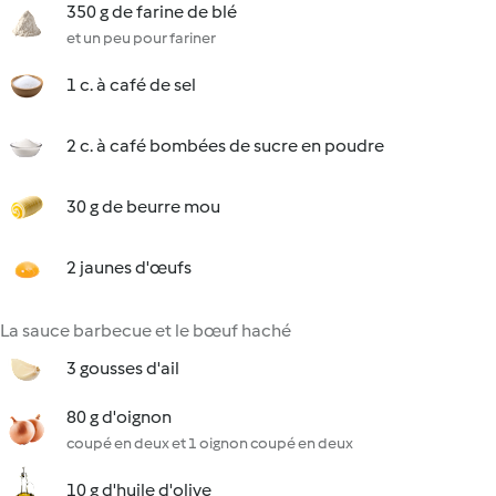
350 g de farine de blé
et un peu pour fariner
1 c. à café de sel
2 c. à café bombées de sucre en poudre
30 g de beurre mou
2 jaunes d'œufs
La sauce barbecue et le bœuf haché
3 gousses d'ail
80 g d'oignon
coupé en deux et 1 oignon coupé en deux
10 g d'huile d'olive