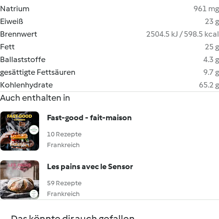
Natrium
961 mg
Eiweiß
23 g
Brennwert
2504.5 kJ / 598.5 kcal
Fett
25 g
Ballaststoffe
4.3 g
gesättigte Fettsäuren
9.7 g
Kohlenhydrate
65.2 g
Auch enthalten in
Fast-good - fait-maison
10 Rezepte
Frankreich
Les pains avec le Sensor
59 Rezepte
Frankreich
Das könnte dir auch gefallen