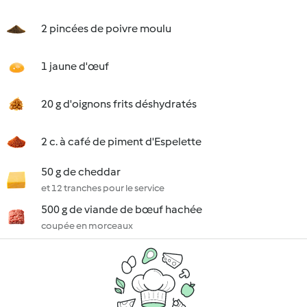
2 pincées de poivre moulu
1 jaune d'œuf
20 g d'oignons frits déshydratés
2 c. à café de piment d'Espelette
50 g de cheddar
et 12 tranches pour le service
500 g de viande de bœuf hachée
coupée en morceaux