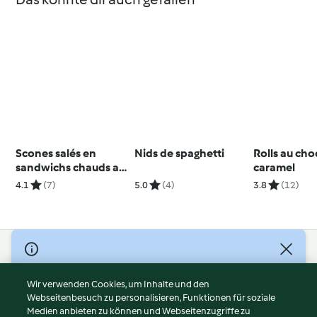
Scones salés en
Nids de spaghetti
Rolls au cho
sandwichs chauds au
caramel
jambon et fromage
4.1
(7)
5.0
(4)
3.8
(12)
© Copyright 2026
Nutzungsbedingungen
Wir verwenden Cookies, um Inhalte und den
Webseitenbesuch zu personalisieren, Funktionen für soziale
Datenschutzrichtlinien
Medien anbieten zu können und Webseitenzugriffe zu