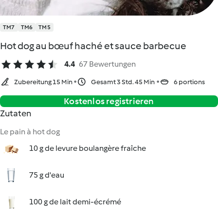
TM7
TM6
TM5
Hot dog au bœuf haché et sauce barbecue
4.4
67 Bewertungen
Zubereitung 15 Min
Gesamt 3 Std. 45 Min
6 portions
Kostenlos registrieren
Zutaten
Le pain à hot dog
10 g de levure boulangère fraîche
75 g d'eau
100 g de lait demi-écrémé