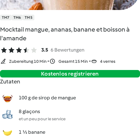
TM7
TM6
TM5
Mocktail mangue, ananas, banane et boisson à
l'amande
3.5
6 Bewertungen
Zubereitung 10 Min
Gesamt 15 Min
4 verres
Kostenlos registrieren
Zutaten
100 g de sirop de mangue
8 glaçons
et un peu pour le service
1 ½ banane