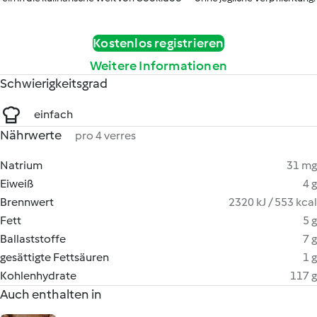
Kostenlos registrieren
Weitere Informationen
Schwierigkeitsgrad
einfach
Nährwerte
pro 4 verres
Natrium
31 mg
Eiweiß
4 g
Brennwert
2320 kJ / 553 kcal
Fett
5 g
Ballaststoffe
7 g
gesättigte Fettsäuren
1 g
Kohlenhydrate
117 g
Auch enthalten in