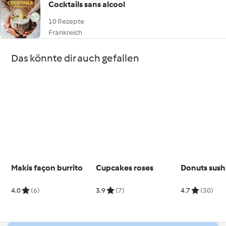
Cocktails sans alcool
10 Rezepte
Frankreich
Das könnte dir auch gefallen
Makis façon burrito
Cupcakes roses
Donuts sush
4.0
(6)
3.9
(7)
4.7
(30)